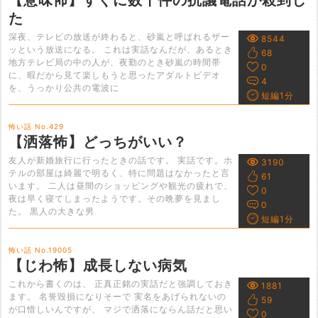
【意味怖】すぐに数十件の抗議電話が殺到し
た
深夜、テレビの放送が終わると、砂嵐と呼ばれるザー
8544
ッという放送になる。 これは実話なんだが、あるとき
68
地方テレビ局の中の人が、夜勤のとき砂嵐の時間帯
0
に、暇だから見て楽しもうと思ったアダルトビデオ
4
を、うっかり公共の電波に
短編1分
怖い話 No.429
【洒落怖】どっちがいい？
友人が新婚旅行に行ったときの話です。 実話です。ホ
3190
テルの部屋は綺麗で明るく、特に問題はなかったと言
61
います。 二人は昼間のショッピングや観光の疲れで、
0
夜は早く寝てしまったようです。その晩夢を見まし
0
た。 黒人の大きな男
短編1分
怖い話 No.19005
【じわ怖】成長しない病気
これから書くのは、 正真正銘の実話だと強調しておき
1881
ます。 名誉毀損になりそーで 実名をあげられないの
59
が口惜しいんですが、 マジで洒落にならん話だと思い
0