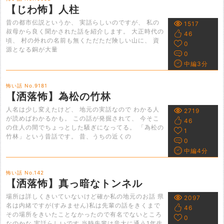
【じわ怖】人柱
昔の都市伝説というか、 実話らしいのですが、 私の
1517
叔母から良く聞かされた話を紹介します。 大正時代の
46
頃、 村の外れの名前も無くただただ険しい山に、 資
0
源となる銅が大量
0
中編3分
怖い話 No.9181
【洒落怖】為松の竹林
人名は少し変えたけど、 地元の実話なので わかる人
2719
が読めばわかるかも。 この話が発掘されて、 今そこ
46
の住人の間でちょっとした騒ぎになってる。 「為松の
1
竹林」という昔話です。 昔、うちの近くの
0
中編4分
怖い話 No.142
【洒落怖】真っ暗なトンネル
場所は詳しくきいていないけど確か私の地元のお話 県
2097
名は内緒ですが(すみません)私は先輩の話をきくまで
46
その場所をきいたことなかったので有名でないところ
0
なのかな 実話らしいです 当時先輩は音大に通う1年生