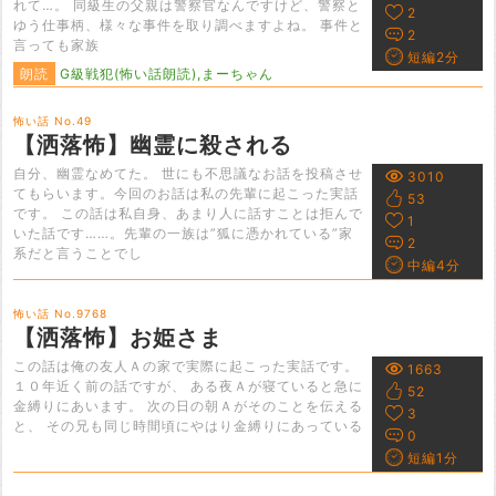
れて…。 同級生の父親は警察官なんですけど、警察と
2
ゆう仕事柄、様々な事件を取り調べますよね。 事件と
2
言っても家族
短編2分
朗読
G級戦犯(怖い話朗読),まーちゃん
怖い話 No.49
【洒落怖】幽霊に殺される
自分、幽霊なめてた。 世にも不思議なお話を投稿させ
3010
てもらいます。今回のお話は私の先輩に起こった実話
53
です。 この話は私自身、あまり人に話すことは拒んで
1
いた話です……。先輩の一族は”狐に憑かれている”家
2
系だと言うことでし
中編4分
怖い話 No.9768
【洒落怖】お姫さま
この話は俺の友人Ａの家で実際に起こった実話です。
1663
１０年近く前の話ですが、 ある夜Ａが寝ていると急に
52
金縛りにあいます。 次の日の朝Ａがそのことを伝える
3
と、 その兄も同じ時間頃にやはり金縛りにあっている
0
短編1分