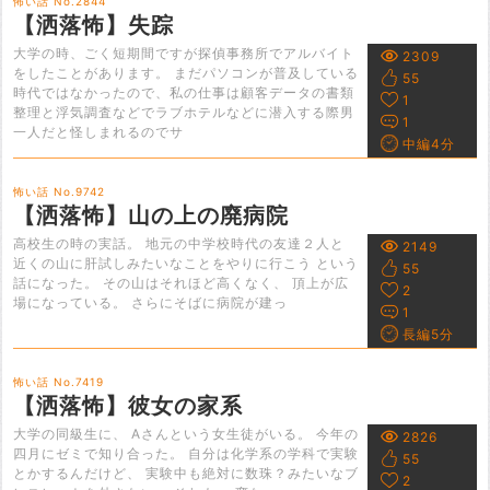
怖い話 No.2844
【洒落怖】失踪
大学の時、ごく短期間ですが探偵事務所でアルバイト
2309
をしたことがあります。 まだパソコンが普及している
55
時代ではなかったので、私の仕事は顧客データの書類
1
整理と浮気調査などでラブホテルなどに潜入する際男
1
一人だと怪しまれるのでサ
中編4分
怖い話 No.9742
【洒落怖】山の上の廃病院
高校生の時の実話。 地元の中学校時代の友達２人と
2149
近くの山に肝試しみたいなことをやりに行こう という
55
話になった。 その山はそれほど高くなく、 頂上が広
2
場になっている。 さらにそばに病院が建っ
1
長編5分
怖い話 No.7419
【洒落怖】彼女の家系
大学の同級生に、 Aさんという女生徒がいる。 今年の
2826
四月にゼミで知り合った。 自分は化学系の学科で実験
55
とかするんだけど、 実験中も絶対に数珠？みたいなブ
2