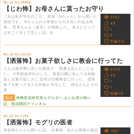
怖い話 No.18989
【じわ怖】お母さんに貰ったお守り
これは私が学生のころ、 友達（Nちゃん）から聞いた
2742
実話です。 Nちゃんの小学校から付き合いのある友
49
達、 育美ちゃん（仮名）が体験した、 本人にとって
1
はすごく辛くて悲しい話。&
0
中編3分
怖い話 No.20262
【洒落怖】お菓子欲しさに教会に行ってた
うちは無宗教に近い仏教徒で、 聖書も読んだことな
3006
い。 小学校低学年のころ、 長屋の隣に住んでる幼馴
49
染とお菓子欲しさに 近所の日曜教会に行った。 讃美
1
歌？を歌ってるとき何故か号泣して、 神父さんとその
1
奥
短編1分
朗読
神栖星花研究所ルグルダー,もいわ君の怖い
話・怪談朗読チャンネル
怖い話 No.7198
【洒落怖】モグリの医者
美容師さんから聞いた話。 仕事柄、色んな職業の裏話
1687