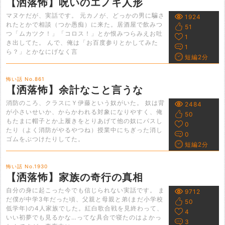
【洒落怖】呪いのエノキ人形
マヌケだが、実話です。 元カノが、どっかの男に騙さ
1924
れたとかで相談（つか愚痴）に来た。居酒屋で飲みつ
51
つ「ムカツク！」「コロス！」とか恨みつらみえお吐
1
き出してた。 んで、俺は「お百度参りとかしてみた
1
ら？」とかなにげなく言
短編2分
怖い話 No.861
【洒落怖】余計なこと言うな
消防のころ、クラスにＹ伊藤という奴がいた。 奴は背
2484
が小さいせいか、からかわれる対象になりやすく、俺
50
もたまに帽子とか上履きをとりあげて他の奴にパスし
0
たり（よく消防がやるやつね）授業中にちぎった消し
0
ゴムをぶつけたりしてた。
短編2分
怖い話 No.1930
【洒落怖】家族の奇行の真相
自分の身に起こった今でも信じられない実話です。 ま
9712
だ僕が中学3年だった頃、父親と母親と弟(まだ小学校
50
低学年)の4人家族でした。紅白歌合戦を見終わって、
4
いい初夢でも見るかな…ってな具合で寝たのはよかっ
3