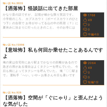
怖い話 No.9835
【洒落怖】怪談話に出てきた部屋
かなり昔の話ですが、 記憶が確かな限り実話です。
1768
小学校のころ、 カブスカウト（ボーイスカウトのひと
49
つ下）の合宿で お寺がやってる山の中の民宿（？）に
0
夏休みに泊まりに行ったときのこと。 そのお寺には
0
中編4分
怖い話 No.15998
【意味怖】私も何回か乗せたことあるんです
よ
俺の家は住宅街にあり駅までかなりの距離があるので
2064
急ぎの用がある場合はよくタクシーを呼んでいた。 今
49
日も例によってタクシーを呼んでいた。 俺「〇〇駅ま
0
で」 運転手「へい。いや～お客さん今日も暑いです
0
短編1分
怖い話 No.928
【洒落怖】空間が「ぐにゃり」と歪んだよう
な気がした