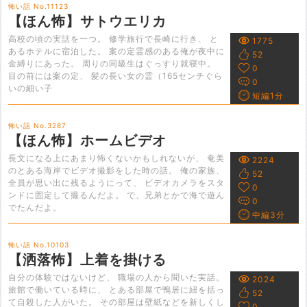
怖い話 No.11123
【ほん怖】サトウエリカ
高校の頃の実話を一つ。 修学旅行で長崎に行き、 と
1775
あるホテルに宿泊した。 案の定霊感のある俺が夜中に
52
金縛りにあった。 周りの同級生はぐっすり就寝中。
0
目の前には案の定、 髪の長い女の霊（165センチぐら
0
いの細い子
短編1分
怖い話 No.3287
【ほん怖】ホームビデオ
長文になる上にあまり怖くないかもしれないが、 奄美
2224
のとある海岸でビデオ撮影をした時の話。 俺の家族、
52
全員が思い出に残るようにって、 ビデオカメラをスタ
0
ンドに固定して撮るんだよ。 で、兄弟とかで海で遊ん
0
でたんだよ。
中編3分
怖い話 No.10103
【洒落怖】上着を掛ける
自分の体験ではないけど、 職場の人から聞いた実話。
2024
旅館で働いている時に、 とある部屋で鴨居に紐を括っ
52
て自殺した人がいた。 その部屋は壁紙などを新しくし
0