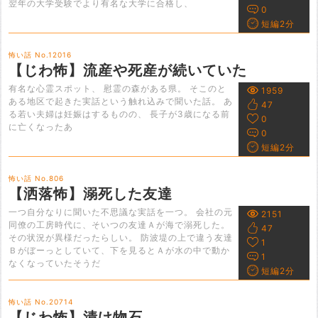
翌年の大学受験でより有名な大学に合格し、
0
短編2分
怖い話 No.12016
【じわ怖】流産や死産が続いていた
有名な心霊スポット、 慰霊の森がある県。 そこのと
1959
ある地区で起きた実話という触れ込みで聞いた話。 あ
47
る若い夫婦は妊娠はするものの、 長子が3歳になる前
0
に亡くなったあ
0
短編2分
怖い話 No.806
【洒落怖】溺死した友達
一つ自分なりに聞いた不思議な実話を一つ。 会社の元
2151
同僚の工房時代に、そいつの友達Ａが海で溺死した。
47
その状況が異様だったらしい。 防波堤の上で違う友達
1
Ｂがぼーっとしていて、下を見るとＡが水の中で動か
1
なくなっていたそうだ
短編2分
怖い話 No.20714
【じわ怖】漬け物石