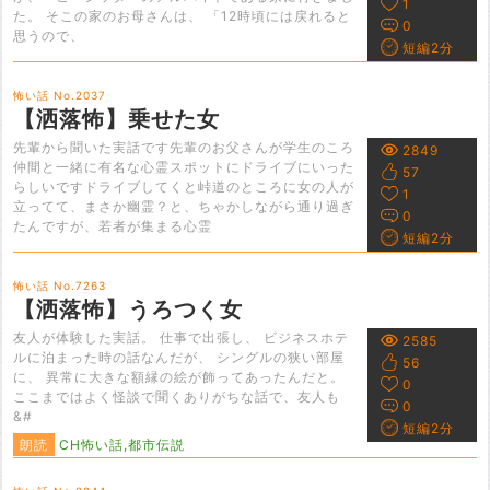
1
た。 そこの家のお母さんは、 「12時頃には戻れると
0
思うので、
短編2分
怖い話 No.2037
【洒落怖】乗せた女
先輩から聞いた実話です先輩のお父さんが学生のころ
2849
仲間と一緒に有名な心霊スポットにドライブにいった
57
らしいですドライブしてくと峠道のところに女の人が
1
立ってて、まさか幽霊？と、ちゃかしながら通り過ぎ
0
たんですが、若者が集まる心霊
短編2分
怖い話 No.7263
【洒落怖】うろつく女
友人が体験した実話。 仕事で出張し、 ビジネスホテ
2585
ルに泊まった時の話なんだが、 シングルの狭い部屋
56
に、 異常に大きな額縁の絵が飾ってあったんだと。
0
ここまではよく怪談で聞くありがちな話で、友人も
0
&#
短編2分
朗読
CH怖い話,都市伝説