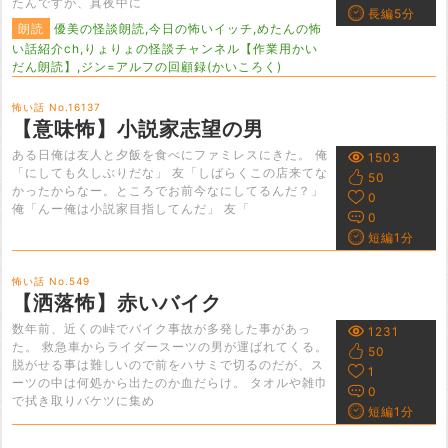
たんですが、真夜中に
長編5分
朗読
優美の怪談朗読,今日の怖いイッチ,めたんの怖
い話紹介ch,りょりょの怪談チャンネル【作業用かい
だん朗読】,ジン=アルフの回顧録(かいころく)
怖い話 No.16137
【意味怖】小説家志望の男
ある日俺は友人と夕飯を食べにファミレスにきた。 俺
1503
「にしても久しぶりだな」 友「しばらくこの店来てな
50
かったからなー。ところでお前今なにしてるんだ？」
0
俺「んー俺は小説家目指してんだ」 友「
0
短編1分
怖い話 No.549
【洒落怖】赤いバイク
数年前、近くの峠でバイク事故が多発した事があっ
1231
た。 救急車からライダースーツの男が運ばれてくる。
50
脱がせる事は難しいので前をハサミで切るのだが、ス
1
ーツの中は何処から出たのか血だらけ。 タオルや雑巾
0
で拭き取りバケツに集め
短編1分