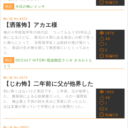
短編2分
朗読
今日の怖いイッチ
怖い話 No.8202
【洒落怖】アカエ様
俺が小学校低学年の頃の話、 つってももう30年以上
2876
前になるけどな。 東北のＡ県にある海沿いの町で育っ
46
た俺らにとって、 当然海岸近くは絶好の遊び場だっ
1
た。 海辺の生き物を探して無意味にいじくってみた
2
り、
長編6分
朗読
OCCULT HITORI 怪談朗読ラジオ オカルトヒ
トリ
怖い話 No.5575
【じわ怖】二年前に父が他界した
別に怖くはないけど実話です。 二年前、父が他界し
1663
た。 糖尿病による心筋梗塞だった。 その一週間前
46
に、 俺は妻と子供の顔を見せに実家に行ったんだ。
1
父は足腰が弱っていて半寝たきりの状態だった…
0
短編2分
怖い話 No.19052