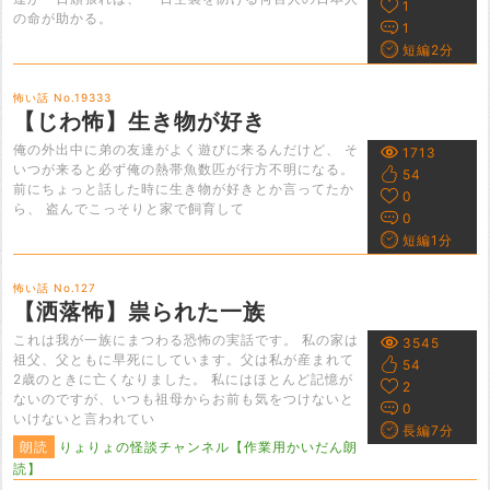
1
の命が助かる。
1
短編2分
怖い話 No.19333
【じわ怖】生き物が好き
俺の外出中に弟の友達がよく遊びに来るんだけど、 そ
1713
いつが来ると必ず俺の熱帯魚数匹が行方不明になる。
54
前にちょっと話した時に生き物が好きとか言ってたか
0
ら、 盗んでこっそりと家で飼育して
0
短編1分
怖い話 No.127
【洒落怖】祟られた一族
これは我が一族にまつわる恐怖の実話です。 私の家は
3545
祖父、父ともに早死にしています。父は私が産まれて
54
2歳のときに亡くなりました。 私にはほとんど記憶が
2
ないのですが、いつも祖母からお前も気をつけないと
0
いけないと言われてい
長編7分
朗読
りょりょの怪談チャンネル【作業用かいだん朗
読】