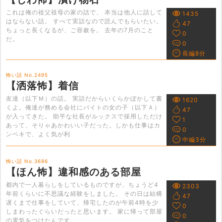
これは俺の祖父祖母の家の話で、 本当は他人に話して
1435
はならない話。 すべて実話なので読んでもらいたい。
47
ちょっと長くなるが、ご容赦を。 去年の7月のこと
0
だ。
0
長編8分
怖い話 No.2495
【洒落怖】着信
友達（以下Ｍ）の話。 実話だからいくらかぼかして書
1620
くよ。俺達が務める会社にバイトの女の子（以下Ａ）
47
が入ってきた。 助平な社長がルックスで採用しただけ
1
あって、そりゃあかわいい子だった。しかも仕事はカ
0
ンペキで、よく気が利
中編3分
怖い話 No.3686
【ほん怖】違和感のある部屋
都内で一人暮らしをしているものですが、ちょうど4
2303
年前くらいに不思議な経験をしました。 その日は結構
47
遅くまで仕事をしていて、帰宅したのが午前4時を少
0
しまわったぐらいだったと思います。 家に帰って部屋
0
の電気をつけたんです