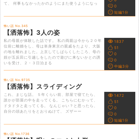
て、 何事もなかったかのようにまた使うようになっ
0
短編1分
怖い話 No.345
【洒落怖】3人の姿
私の母親が体験した話です。 私の両親は今から２０年
1837
位前に離婚をし、母は単身東京の親戚をたより、大阪
51
の地を離れました。上京してしばらくしたころ、母の
0
姪が五反田に引越しをしたので遊びに来ないかとの誘
0
いを受け、２・３日泊まる
中編3分
怖い話 No.9735
【洒落怖】スライディング
これ、まじな話。 ５年くらい前、部屋で寝てたら、
1472
誰かが部屋の中を走ってくる。 こちらにむかって、
51
ドタドタと走ってくる。 なんじゃい？と思ったら、
0
自分の頭あたりをとおりぬけて、 ズザーー
0
短編1分
怖い話 No.1736