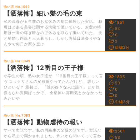
怖い話 No.1069
【洒落怖】細い髪の毛の束
私の叔母が五年前のお盆休みの期に体験した実話。 叔
1851
母はとある美容に関する病院で働いている。お盆の時
54
期は一番の稼ぎ時なので休みを取らず働いていた。 夫
0
と離婚し両親と三人暮らし。しかし両親は墓参りやな
2
んやで何日か家を空け
短編2分
怖い話 No.8049
【洒落怖】12番目の王子様
小学生の頃、塾の女子達が 「12番目の王子様」って言
1835
う コックリさんの変形番やってたんだけど、 詳しい
53
ひといる？ 最初は、 「誰の好きな人は誰？」とか他
0
愛もない質問ばっかで、 全然怖い雰囲気とかなかった
0
みたいや
中編3分
怖い話 No.7083
【洒落怖】動物虐待の報い
すべて実話です。私の同級生の父親の話です。実話だ
2501
から私まで聞かされました。怖いから聞いてって言わ
53