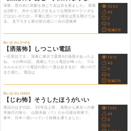
深夜、窓の外に気配を感じて女は目を覚ました。 部屋
3033
は2階で、 外から侵入できるような階段やベランダな
45
どはないのだが… 不審に思いつつ彼女は窓を開けてみ
2
る。 見下ろすと家の前の道に一台の霊柩車
0
短編2分
怖い話 No.21416
【洒落怖】しつこい電話
一応実話です。 深夜に東京で震度4の地震があったよ
1410
ね。 その時の話。 熟睡してたら電話が鳴った。 プル
45
ルルルルという電話の音に一度は起きるが、 眠いので
0
また寝た。 電話は
0
短編2分
怖い話 No.18954
【じわ怖】そうしたほうがいい
実話のはずの話。 30年以上前、 鳥取から東京への修
1392
学旅行の帰り、 山陰本線（？）だかの寝台列車で。
45
夜中、日本一高いっていう鉄橋を通りました。
0
0