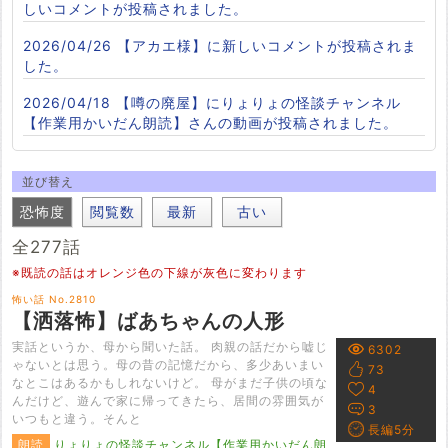
しいコメントが投稿されました。
2026/04/26
【アカエ様】に新しいコメントが投稿されま
した。
2026/04/18
【噂の廃屋】にりょりょの怪談チャンネル
【作業用かいだん朗読】さんの動画が投稿されました。
並び替え
恐怖度
閲覧数
最新
古い
全277話
※既読の話はオレンジ色の下線が灰色に変わります
怖い話 No.2810
【洒落怖】ばあちゃんの人形
実話というか、母から聞いた話。 肉親の話だから嘘じ
6302
ゃないとは思う。母の昔の記憶だから、多少あいまい
73
なとこはあるかもしれないけど。 母がまだ子供の頃な
4
んだけど、遊んで家に帰ってきたら、居間の雰囲気が
3
いつもと違う。そんと
長編5分
朗読
りょりょの怪談チャンネル【作業用かいだん朗