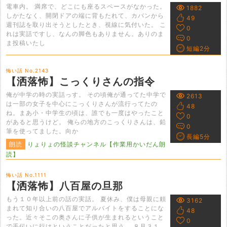
電車内。 満席で、どこにも座るスペースがなかった。
1882
しかたなく、開閉ドアの端に背もたれて、カバンから
49
週刊誌を取り出そうとしたとき、視線に気付いた。 こ
0
れは実話ですし、なんの脚色もありません。ありのま
0
ま投稿いたし
短編2分
怖い話 No.2143
【洒落怖】こっくりさんの指令
俺が中学の時の実話っす。 その頃俺が通ってた中学で
2613
は一部の女子を中心にこっくりさんが流行ってたの
48
ね。まあ小・中学生の頃は、誰でも一度はやったこと
0
があると思うけど。 俺らの地方のこっくりさんは、鉛
0
筆を使ってました。向か
長編5分
朗読
りょりょの怪談チャンネル【作業用かいだん朗
読】
怖い話 No.1111
【洒落怖】八百屋の旦那
もう１０年以上前の話の実話。 夏休み、僕は母親に頼
3162
まれて知り合いの八百屋でアルバイトをすることにな
48
った。近々そこの奥さんに子供が生まれるということ
0
で手伝いに行けということだったと思う。 ８月３１