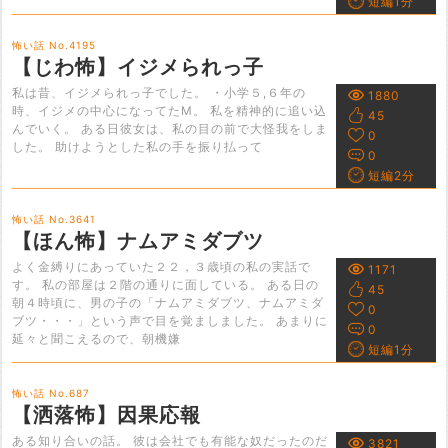
短編1分
怖い話 No.4195
【じわ怖】イジメられっ子
私は昔、イジメられっ子でした。 ・小学５,６年の
1880
時、イジメの中心になってたM。 私を精神的に追い込
45
んでいく。 ある日彼女は、私の目の前で大怪我をしま
0
した。 助けようとした私の手を振り払って
0
短編2分
怖い話 No.3641
【ほん怖】ナムアミダブツ
よく金縛りにあっていた２２，３歳頃の私の実話で
1171
す。 私の部屋は２階の通りに面している。 ある日の
45
朝４時頃に、男の子の「ナムアミダブツ、ナムアミダ
0
ブツ・・・」という声で目を覚ましました。 あまりに
0
延々と聞こえるので、朝機嫌
短編1分
怖い話 No.687
【洒落怖】因果応報
ある知り合いの話。 彼は会社でも有能な奴だったのだ
3821