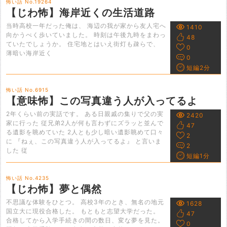
怖い話 No.19264
【じわ怖】海岸近くの生活道路
当時高校一年だった俺は、 海辺の我が家から友人宅へ
1410
向かうべく歩いていました。 時刻は午後九時をまわっ
48
ていたでしょうか。 住宅地とはいえ街灯も疎らで、
0
薄暗い海岸近く
0
短編2分
怖い話 No.6915
【意味怖】この写真違う人が入ってるよ
2年くらい前の実話です。 ある日親戚の集りで父の実
2420
家に行った 従兄弟2人が何も言わずにズラッと並んで
47
る遺影を眺めていた 2人とも少し暗い遺影眺めて口々
2
に 『ねぇ、この写真違う人が入ってるよ』 と言いま
2
した 従
短編1分
怖い話 No.4235
【じわ怖】夢と偶然
不思議な体験をひとつ。 高校3年のとき、無名の地元
1628
国立大に現役合格した。 もともと志望大学だった。
47
合格してから入学手続きの間の数日、変な夢を見た。
0