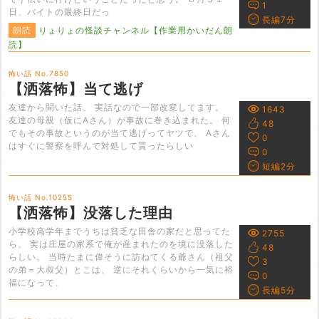
1
日、バイトの最終日だっ
長編7分
朗読
りょりょの怪談チャンネル【作業用かいだん朗
読】
怖い話 No.7850
【洒落怖】当て逃げ
友達から聞いた話。 実話なので一部改変してます。
1643
友達の母親（仮にAさん）が事故に巻き込まれた。 何
48
でもその事故というのが当て逃げってヤツで、 Aさん
0
はすぐに警察を呼んで対処して貰ったらしい
0
短編2分
怖い話 No.10255
【洒落怖】没落した理由
小学校高学年までうちは貧乏な田舎の家だと思ってた
2755
ら、 実は庄屋の家系で俺が産まれたのを境に没落した
48
らしい。 当時たまに偉そうに訪ねてくる爺さん（祖父
3
の弟＝大叔父）とこは、 逆にそれくらいから一気に裕
0
福になって、
長編5分