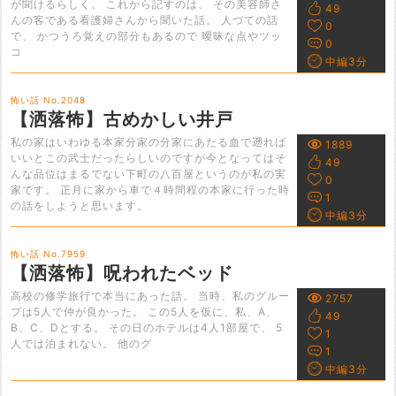
が聞けるらしく、 これから記すのは、 その美容師さ
49
んの客である看護婦さんから聞いた話。 人づての話
0
で、 かつうろ覚えの部分もあるので 曖昧な点やツッ
0
コ
中編3分
怖い話 No.2048
【洒落怖】古めかしい井戸
私の家はいわゆる本家分家の分家にあたる血で遡れば
1889
いいとこの武士だったらしいのですが今となってはそ
49
んな品位はまるでない下町の八百屋というのが私の実
0
家です。 正月に家から車で４時間程の本家に行った時
1
の話をしようと思います。
中編3分
怖い話 No.7959
【洒落怖】呪われたベッド
高校の修学旅行で本当にあった話。 当時、私のグルー
2757
プは5人で仲が良かった。 この5人を仮に、私、A、
49
B、C、Dとする。 その日のホテルは4人1部屋で、 5
1
人では泊まれない。 他のグ
1
中編3分