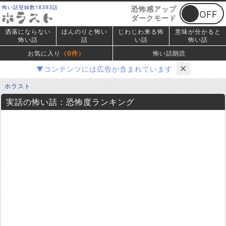
怖い話登録数18393話
恐怖感アップ
ダークモード
洒落にならない
ほんのりと怖い
じわじわ来る怖
意味が分かると
怖い話
話
い話
怖い話
お気に入り
（
0
件）
怖い話朗読
✕
▼コンテンツには広告が含まれています
ホラスト
実話の怖い話：恐怖度ランキング