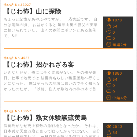
怖い話 No.13027
【じわ怖】山に探険
ちょっと記憶があやふやですが、 一応実話です。 自
1878
分は消防の頃、 お盆がくると 毎年山奥の親父の実家
54
に預けられていた。 山々の谷間にポツンとある集落
0
で、&#
0
短編2分
怖い話 No.4537
【じわ怖】招かれざる客
いきなりだが、俺には全く霊感がない。 その俺が先
1880
日、仕事で地元では 結構有名らしい幽霊屋敷へ行くこ
54
とになった。 俺はそっちの地域は疎いので全く知らな
0
かったのだが、 『以前、住人が敷地内の柿の木で首
0
中編4分
怖い話 No.13857
【じわ怖】熟女体験談硫黄島
硫黄島がなぜ史上有数の激戦地となったか。 それは、
2542
日本兵が天皇万歳と言って戦ったからではない。 自分
54
達が一日頑張れば、 一日空襲を防げる何百人の日本人