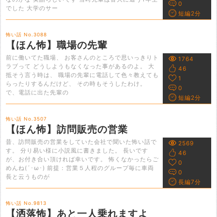
0
でした 大学のサー
短編2分
怖い話 No.3088
【ほん怖】職場の先輩
前に働いてた職場、 お客さんのところで思いっきりト
1764
ラブって どうしようもなくなった事があるのよ。 大
46
抵そう言う時は、 職場の先輩に電話して色々教えても
1
らったりするんだけど、 その時もそうしたわけ。
0
で、電話に出た先輩の
短編2分
怖い話 No.3507
【ほん怖】訪問販売の営業
昔、訪問販売の営業をしていた会社で聞いた怖い話で
2569
す。 分り易い様に小説風に書きました。 長いです
46
が、お付き合い頂ければ幸いです。 怖くなかったらご
0
めんね(´･ω･) 前提：営業５人程のグループ毎に車両
0
長と云うものが
長編7分
怖い話 No.9813
【洒落怖】あと一人乗れますよ