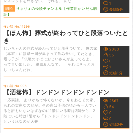
レスレットを外さない。 それも、 変な
1
朗読
りょりょの怪談チャンネル【作業用かいだん朗
長編5分
読】
怖い話 No.11396
【ほん怖】葬式が終わってひと段落ついたと
き
じいちゃんの葬式が終わってひと段落ついて、 俺の家
2083
（本家）に親戚一同が集まって飲み食いしてたとき、
55
甥っ子が 「仏壇のそばにおじいさんが立ってるよ」
0
って言い出した。 親戚みんなで、 「それはきっとお
1
じいちゃんだね」
短編1分
怖い話 No.996
【洒落怖】ドンドンドンドンドンドン
一応実話。 ありがちで怖くないが。今もあるその家。
2567
もれの実家なのだが。その家は子供の頃から一人でい
54
ると誰もいないはずなのに1階にいる時は2階から、2
0
階にいる時は1階から「ドンドンドンドンドンドン」
0
という床なのか天井
短編2分