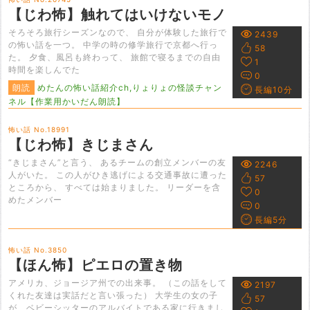
【じわ怖】触れてはいけないモノ
そろそろ旅行シーズンなので、 自分が体験した旅行で
2439
の怖い話を一つ。 中学の時の修学旅行で京都へ行っ
58
た。 夕食、風呂も終わって、 旅館で寝るまでの自由
1
時間を楽しんでた
0
朗読
めたんの怖い話紹介ch,りょりょの怪談チャン
長編10分
ネル【作業用かいだん朗読】
怖い話 No.18991
【じわ怖】きじまさん
“きじまさん”と言う、 あるチームの創立メンバーの友
2246
人がいた。 この人がひき逃げによる交通事故に遭った
57
ところから、 すべては始まりました。 リーダーを含
0
めたメンバー
0
長編5分
怖い話 No.3850
【ほん怖】ピエロの置き物
アメリカ、ジョージア州での出来事。 （この話をして
2197
くれた友達は実話だと言い張った） 大学生の女の子
57
が、ベビーシッターのアルバイトである家に行きまし