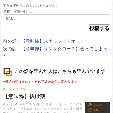
半角文字列だけの入力はできません。
名前（省略可）：
前の話：
【意味怖】スナッフビデオ
次の話：
【意味怖】サンタクロースに会ってしまっ
た
この話を読んだ人はこちらも読んでいます
※既読の話はオレンジ色の下線が灰色に変わります
怖い話 No.16977
【意味怖】抜け殻
友人はいい年して変な趣味がある。 「おっ！ここにも
2669
あった！」 それは木々に止まっているセミの抜け殻収
49