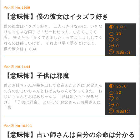
怖い話 No.6909
【意味怖】僕の彼女はイタズラ好き
僕の彼女はイタズラ好き。 二人っきりなのに、いきな
1341
りちっちゃな両手で「だーれだっ！」なんてしてく
33
る。 答えたら「良くできました」ってよしよししてく
0
れるのは嬉しいけど、 それより早く手をどけてよ。
0
僕の彼女はすぐ拗
短編2分
怖い話 No.6644
【意味怖】子供は邪魔
僕とお姉ちゃんが熱を出して寝込んだときに お父さん
2536
の方のおじいちゃんとおばあちゃんがやってきた。 お
52
じいちゃんとおばあちゃんは 「熱は出たら下がるだ
0
け」 「子供は邪魔」 といって お父さんとお母さんに
0
「温
短編1分
怖い話 No.16803
【意味怖】占い師さんは自分の余命は分かる