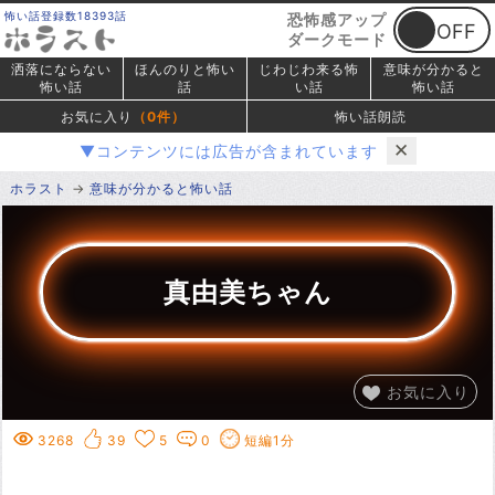
怖い話登録数18393話
恐怖感アップ
ダークモード
洒落にならない
ほんのりと怖い
じわじわ来る怖
意味が分かると
怖い話
話
い話
怖い話
お気に入り
（
0
件）
怖い話朗読
✕
▼コンテンツには広告が含まれています
ホラスト
意味が分かると怖い話
真由美ちゃん
お気に入り
3268
39
5
0
短編1分