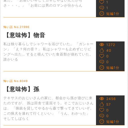
集だ。 「お前いい年してガキじゃないんだから
1
さ・・・。」 「お前には男のロマンが分からん
1
短編1分
怖い話 No.21996
【意味怖】物音
私は独り暮らしでシャワーを浴びていた。 「ガシャー
1272
ン」 「え？何の音？」 私はシャワーも止めずにリビ
40
ングへ出た… すると積んでいた食器類が崩れていた。
0
誰かいる
0
短編1分
怖い話 No.6049
【意味怖】孫
テキサスのおじいさんの家に、都会から孫が遊びに来
2456
たのですが、 孫は田舎で退屈そう。そこでおじいさん
57
は、 「猟銃を貸してやるから森で撃ってきていいぞ。
0
この猟犬を連れて行くといい」 「うん、わかった」
0
そしてしばらく
短編1分