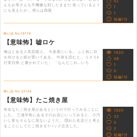
52
んもお母さんも不機嫌な顔したままだ 焦っているよう
1
にも見えたが… 僕らは両親
1
短編1分
怖い話 No.19719
【意味怖】嘘ロケ
俺はとある人気芸能人。 今楽屋にいる。 ふと机に目
1630
を向けると紙が置いてある。 中身を読むと… うそろk
48
行実日明 と書かれていた。 「なんだこれ…いろ
1
0
短編1分
怖い話 No.22144
【意味怖】たこ焼き屋
有名なたこ焼き屋があるというので行ってみることに
1500
した。 三浦半島にあるそのお店にいってみると、小汚
32
いし客もそんなに居ないようだ。 隠れた名店だと考え
0
ることにしてたこ焼きを1パック注文した。
2
短編1分