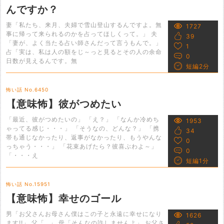
んですか？
妻「私たち、来月、夫婦で雪山登山するんですよ。無
1727
事に帰って来られるのかを占ってほしくって。」 夫
39
「妻が、よく当たる占い師さんだって言うもんで。」
1
占「実は、私は人の額をじ～っと見るとその人の余命
0
日数が見えるんです。無
短編2分
怖い話 No.6450
【意味怖】彼がつめたい
「最近、彼がつめたいの」 「え？」 「なんか冷めち
1953
ゃってる感じ・・・」 「そうなの、どんな？」 「携
34
帯も通じなかったり、返事がなかったり、もうやんな
0
っちゃう・・・」 「花束あげたら？彼喜ぶわよ～」
0
「・・・え
短編1分
怖い話 No.15951
【意味怖】幸せのゴール
男「お父さんお母さん僕はこの子と永遠に幸せになり
1626
ます!!」 父「…」 母「そんなの許しませんよ」 お父さ