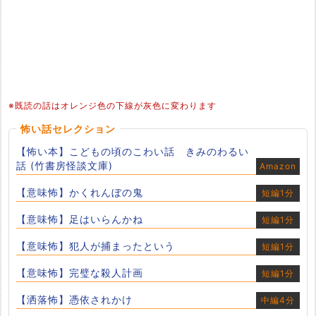
※既読の話はオレンジ色の下線が灰色に変わります
怖い話セレクション
【怖い本】こどもの頃のこわい話 きみのわるい
話 (竹書房怪談文庫)
Amazon
【意味怖】かくれんぼの鬼
短編1分
【意味怖】足はいらんかね
短編1分
【意味怖】犯人が捕まったという
短編1分
【意味怖】完璧な殺人計画
短編1分
【洒落怖】憑依されかけ
中編4分