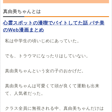
「真由美ちゃん」の朗読動画を探しています。
真由美ちゃんとは
YouTubeでこの話の朗読動画を見つけたらぜ
心霊スポットの漫喫でバイトしてた話 パチ美
ひ投稿していってください。
のWeb漫画まとめ
※YouTubeのURL
必須
私は中学生の頃いじめにあっていた。
例：https://www.youtube.com/watch?v=***********
でも、トラウマになったりはしていない。
例：https://youtu.be/***********
開始時間
真由美ちゃんという女の子のおかげだ。
00時間00分00秒
再生開始の時間を指定する場合は入力してください
真由美ちゃんは可愛くて頭が良くて運動も出来
投稿する
て、人気者だった。
クラス全員に無視される中、真由美ちゃんだけは