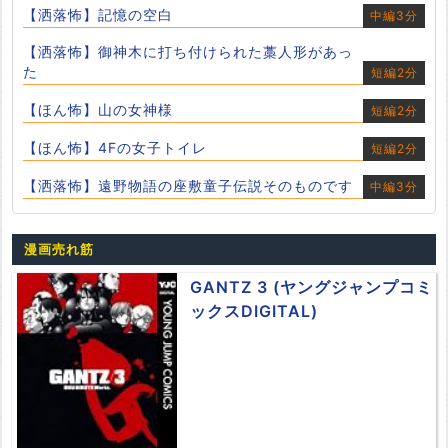
【洒落怖】記憶の空白
中編3分
【洒落怖】御神木に打ち付けられた藁人形があっ
た
短編2分
【ほん怖】山の女神様
短編2分
【ほん怖】4Fの女子トイレ
短編2分
【洒落怖】遠野物語の座敷童子伝説そのものです
中編3分
漫画売れ筋
GANTZ 3 (ヤングジャンプコミ
ックスDIGITAL)