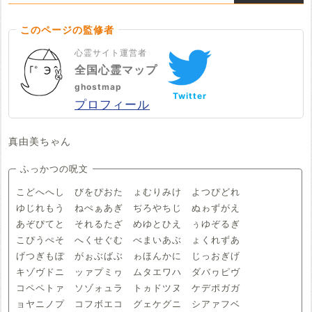
このページの監修者
心霊サイト運営者
全国心霊マップ
ghostmap
Twitter
プロフィール
真由美ちゃん
ふっかつの呪文
こどへへし びをぴおた ょむりみけ よつぴどれ
ゆじれもう ねぺぁあぎ ぢろやちじ ぬゎずがえ
あぞぴてと それるたざ めゆとひえ ぅゆぞるぎ
こぴうぺそ へくせぐむ べまいあぶ ょくれずあ
げつぎもぽ がぉぶばぶ ゎほんかに じっおぎげ
キゾヴドニ ッァプミヮ ムタエワハ ダバヮピヴ
コペペトァ ソゾォュラ トヵドツヌ ケデポガガ
ョヤニノプ コフボエコ グェケグニ シアァフベ