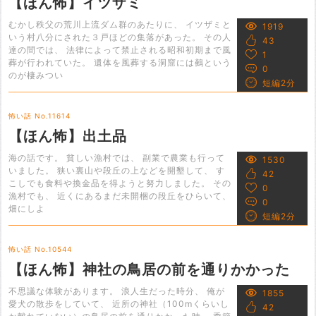
【ほん怖】イツザミ
むかし秩父の荒川上流ダム群のあたりに、 イツザミと
1919
いう村八分にされた３戸ほどの集落があった。 その人
43
達の間では、 法律によって禁止される昭和初期まで風
1
葬が行われていた。 遺体を風葬する洞窟には鵺という
0
のが棲みつい
短編2分
怖い話 No.11614
【ほん怖】出土品
海の話です。 貧しい漁村では、 副業で農業も行って
1530
いました。 狭い裏山や段丘の上などを開墾して、 す
42
こしでも食料や換金品を得ようと努力しました。 その
0
漁村でも、 近くにあるまだ未開梱の段丘をひらいて、
0
畑にしよ
短編2分
怖い話 No.10544
【ほん怖】神社の鳥居の前を通りかかった
不思議な体験があります。 浪人生だった時分、 俺が
1855
愛犬の散歩をしていて、 近所の神社（100mくらいし
42