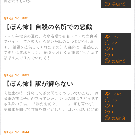
長と云うものが
長編7分
怖い話 No.3801
【ほん怖】自殺の名所での悪戯
２～３年程前の夏に、海水浴場で有名（？）な白良浜
1621
でバイトしてた知人から聞いた話の１つを紹介しま
32
す。 話題を提供してくれたその知人自身は、霊感なん
0
て物とは無縁らしく、 約３ヶ月近く元旅館だった店で
0
ほぼ１人で住んでいたそう
短編2分
怖い話 No.3603
【ほん怖】訳が解らない
高校生の時、帰宅して茶の間でくつろいでいたら、 冷
1846
蔵庫の前に子供が立っていた。 いつの間に？どう見て
28
も生身の子供。 「誰だお前？」 「…」 何も言わず、
0
冷蔵庫を開けて竹輪を食べだした。 口いっぱいに詰め
0
短編1分
怖い話 No.3844