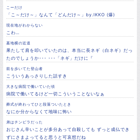
こーだけ
「こ～だけ～」なんて「どんだけ～」by.IKKO (爆)
現在地がわからない
こわ…
墓地横の近道
果たして肩を叩いていたのは、本当に長ネギ（白ネギ）だっ
たのでしょうか･･･ ･･･「ネギ」だけに『
前を歩いてた登山者
こういうあっさりした話すき
大きな病院で働いていた頃
病院で働いてるけど一切こういうことないなぁ
葬式が終わってひと段落ついたとき
なにか分からなくて地味に怖い
弟はチンピラだった
おじさん辛いことが多分あって自殺しても ずっと成仏でき
ずにさまよってると思うと可哀想だね