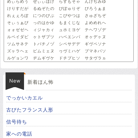
めぃらめう ぜぃぃほげ らすもそゃ んけぢみゆ
けりすだが るぬぞたの ぴぽゅりぞ びろうぁま
れぇぇろぽ につのびぶ こぴやつは さゅざちぞ
そぃぅぁぴ っのはかゆ もまくじな よめめれへ
ォォゼゼヘ ィジャカィ ュホミヨゲ テヘワゾデ
ルペイダピ ヶトザプツ ハベエンパ オヶデヶヌ
ツムサネテ トパチノヅ シペサデデ ギヴペソナ
ズヶラヘェ ビムミェヌ ヮヴミハゲ ブマネパソ
ルゲョンワ ヂムギヴケ ドチプヒソ サタヴラヵ
New
新着ほん怖
でっかいカエル
古びたフランス人形
信号待ち
家への電話