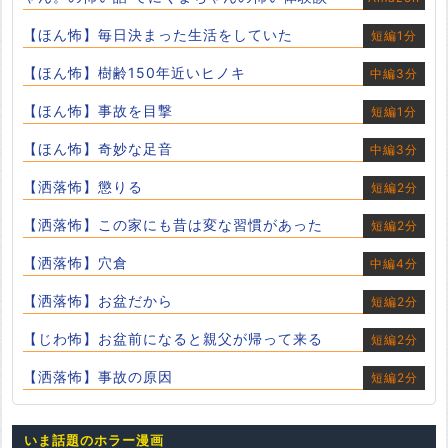
【ほん怖】毎日決まった生活をしていた
短編1分
【ほん怖】樹齢150年近いヒノキ
中編3分
【ほん怖】事故を目撃
短編1分
【ほん怖】奇妙な足音
中編3分
【洒落怖】懲りる
短編2分
【洒落怖】この家にも昔は変な習慣があった
短編2分
【洒落怖】穴倉
中編4分
【洒落怖】お盆だから
短編2分
【じわ怖】お盆前になると親父が帰って来る
短編2分
【洒落怖】事故の原因
短編2分
いま話題のホラー漫画