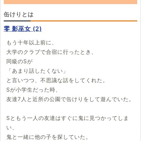
「缶けり」の朗読動画を探しています。
缶けりとは
YouTubeでこの話の朗読動画を見つけたらぜ
零 影巫女 (2)
ひ投稿していってください。
もう十年以上前に、
※YouTubeのURL
必須
大学のクラブで合宿に行ったとき、
同級のSが
例：https://www.youtube.com/watch?v=***********
「あまり話したくない」
例：https://youtu.be/***********
開始時間
と言いつつ、不思議な話をしてくれた。
Sが小学生だった時、
00時間00分00秒
友達7人と近所の公園で缶けりをして遊んでいた。
再生開始の時間を指定する場合は入力してください
投稿する
Sともう一人の友達はすぐに鬼に見つかってしま
い、
鬼と一緒に他の子を探していた。