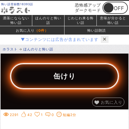
怖い話登録数18393話
恐怖感アップ
ダークモード
洒落にならない
ほんのりと怖い
じわじわ来る怖
意味が分かると
怖い話
話
い話
怖い話
お気に入り
（
0
件）
怖い話朗読
✕
▼コンテンツには広告が含まれています
ホラスト
ほんのりと怖い話
缶けり
お気に入り
2291
42
1
0
短編2分