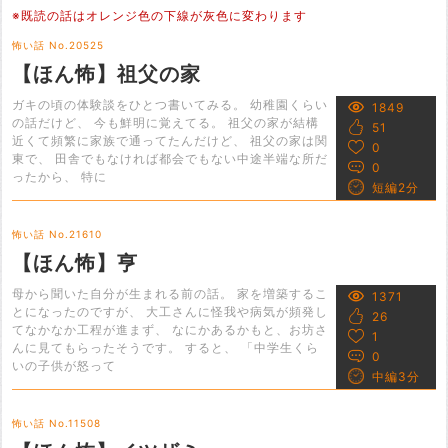
※既読の話はオレンジ色の下線が灰色に変わります
怖い話 No.20525
【ほん怖】祖父の家
ガキの頃の体験談をひとつ書いてみる。 幼稚園くらい
1849
の話だけど、 今も鮮明に覚えてる。 祖父の家が結構
51
近くて頻繁に家族で通ってたんだけど、 祖父の家は関
0
東で、 田舎でもなければ都会でもない中途半端な所だ
0
ったから、 特に
短編2分
怖い話 No.21610
【ほん怖】亨
母から聞いた自分が生まれる前の話。 家を増築するこ
1371
とになったのですが、 大工さんに怪我や病気が頻発し
26
てなかなか工程が進まず、 なにかあるかもと、お坊さ
1
んに見てもらったそうです。 すると、 「中学生くら
0
いの子供が怒って
中編3分
怖い話 No.11508