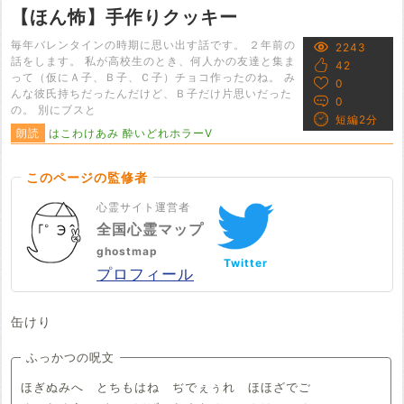
【ほん怖】手作りクッキー
毎年バレンタインの時期に思い出す話です。 ２年前の
2243
話をします。 私が高校生のとき、何人かの友達と集ま
42
って（仮にＡ子、Ｂ子、Ｃ子）チョコ作ったのね。 み
0
んな彼氏持ちだったんだけど、Ｂ子だけ片思いだった
0
の。 別にブスと
短編2分
朗読
はこわけあみ 酔いどれホラーV
このページの監修者
心霊サイト運営者
全国心霊マップ
ghostmap
Twitter
プロフィール
缶けり
ふっかつの呪文
ほぎぬみへ とちもはね ぢでぇぅれ ほほざでご