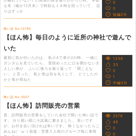
か離れていない）の鳥居の前を通りかかった時。 季節
0
も冬（確か12月末）で時刻も１８時を回っていて、 辺
0
りはすっか
短編2分
怖い話 No.10785
【ほん怖】毎日のように近所の神社で遊んで
いた
最初に気が付いたのは、 私小4で弟小2の時。 一緒に
1336
ガンダムを見ていたら、 普段めったに口を開かない大
33
人しい弟が、 ふいに後ろを振り返って 「聞こえな
0
い」 と言った。 私と母は目を丸くして、 どうしたの
1
かと母が尋ねた
中編3分
怖い話 No.3507
【ほん怖】訪問販売の営業
昔、訪問販売の営業をしていた会社で聞いた怖い話で
2576
す。 分り易い様に小説風に書きました。 長いです
46
が、お付き合い頂ければ幸いです。 怖くなかったらご
0
めんね(´･ω･) 前提：営業５人程のグループ毎に車両
0