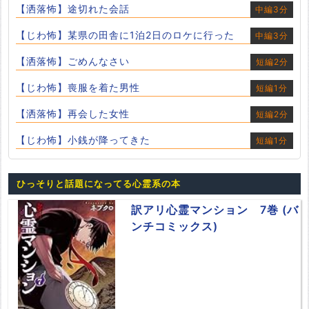
【洒落怖】途切れた会話
中編3分
【じわ怖】某県の田舎に1泊2日のロケに行った
中編3分
【洒落怖】ごめんなさい
短編2分
【じわ怖】喪服を着た男性
短編1分
【洒落怖】再会した女性
短編2分
【じわ怖】小銭が降ってきた
短編1分
ひっそりと話題になってる心霊系の本
訳アリ心霊マンション 7巻 (バ
ンチコミックス)