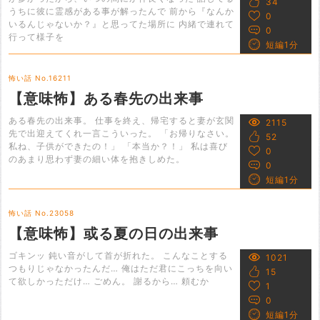
34
うちに彼に霊感がある事が解ったんで 前から『なんか
0
いるんじゃないか？』と思ってた場所に 内緒で連れて
0
行って様子を
短編1分
怖い話 No.16211
【意味怖】ある春先の出来事
ある春先の出来事。 仕事を終え、帰宅すると妻が玄関
2115
先で出迎えてくれ一言こういった。 「お帰りなさい。
52
私ね、子供ができたの！」 「本当か？！」 私は喜び
0
のあまり思わず妻の細い体を抱きしめた。
0
短編1分
怖い話 No.23058
【意味怖】或る夏の日の出来事
ゴキンッ 鈍い音がして首が折れた。 こんなことする
1021
つもりじゃなかったんだ… 俺はただ君にこっちを向い
15
て欲しかっただけ… ごめん。 謝るから… 頼むか
1
0
短編1分