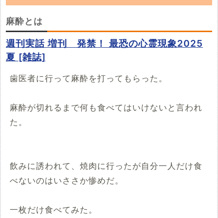
「麻酔」の朗読動画を探しています。
麻酔とは
YouTubeでこの話の朗読動画を見つけたらぜ
週刊実話 増刊 発禁！ 最恐の心霊現象2025
ひ投稿していってください。
夏 [雑誌]
※YouTubeのURL
必須
歯医者に行って麻酔を打ってもらった。
例：https://www.youtube.com/watch?v=***********
麻酔が切れるまで何も食べてはいけないと言われ
例：https://youtu.be/***********
開始時間
た。
00時間00分00秒
再生開始の時間を指定する場合は入力してください
飲みに誘われて、焼肉に行ったが自分一人だけ食
投稿する
べないのはいささか惨めだ。
一枚だけ食べてみた。