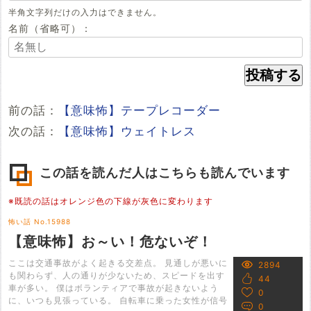
半角文字列だけの入力はできません。
名前（省略可）：
前の話：
【意味怖】テープレコーダー
次の話：
【意味怖】ウェイトレス
この話を読んだ人はこちらも読んでいます
※既読の話はオレンジ色の下線が灰色に変わります
怖い話 No.15988
【意味怖】お～い！危ないぞ！
ここは交通事故がよく起きる交差点。 見通しが悪いに
2894
も関わらず、人の通りが少ないため、スピードを出す
44
車が多い。 僕はボランティアで事故が起きないよう
0
に、いつも見張っている。 自転車に乗った女性が信号
0