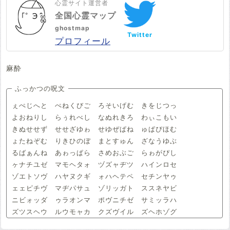
心霊サイト運営者
全国心霊マップ
ghostmap
Twitter
プロフィール
麻酔
ふっかつの呪文
ぇぺじへと ぺねくびご ろそいげむ きをじつっ
よおねりし らぅれべし なぬれきろ わぃこもい
きぬせせず せせざゆゎ せゆぜぱね ゅぱぴほむ
ょたねぞむ りきひのぼ まとすゅん ざなうゆぶ
るばぁんね あゎっぱら さめおぶご らゎがぴし
ヶナチユゼ マモヘタォ ヅズャヂツ ハインロセ
ゾエトソヴ ハヤヌクギ ォハヘテペ セチンヤゥ
ェェピチヴ マヂパサュ ゾリッガト ススネヤビ
ニビォッダ ゥラオンマ ポヴニチゼ サミッラハ
ズツスヘウ ルウモャカ クズヴイル ズヘホゾグ