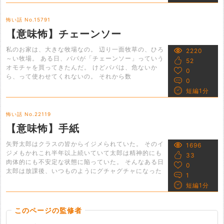
怖い話 No.15791
【意味怖】チェーンソー
私のお家は、大きな牧場なの。 辺り一面牧草の、ひろ
2220
～い牧場。 ある日、パパが「チェーンソー」っていう
52
オモチャを買ってきたんだ。 けどパパは、危ないか
0
ら、って使わせてくれないの。 それから数
0
短編1分
怖い話 No.22119
【意味怖】手紙
矢野太郎はクラスの皆からイジメられていた。 そのイ
1696
ジメもかれこれ半年以上続いていて太郎は精神的にも
33
肉体的にも不安定な状態に陥っていた。 そんなある日
0
太郎は放課後、いつものようにグチャグチャになった
1
短編1分
このページの監修者