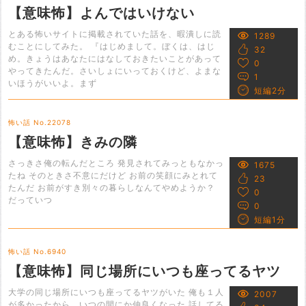
【意味怖】よんではいけない
とある怖いサイトに掲載されていた話を、暇潰しに読
1289
むことにしてみた。 『はじめまして。ぼくは、はじ
32
め。きょうはあなたにはなしておきたいことがあって
0
やってきたんだ。さいしょにいっておくけど、よまな
1
いほうがいいよ。まず
短編2分
怖い話 No.22078
【意味怖】きみの隣
さっきさ俺の転んだところ 発見されてみっともなかっ
1675
たね そのときさ不意にだけど お前の笑顔にみとれて
23
たんだ お前がすき別々の暮らしなんてやめようか？
0
だっていつ
0
短編1分
怖い話 No.6940
【意味怖】同じ場所にいつも座ってるヤツ
大学の同じ場所にいつも座ってるヤツがいた 俺も１人
2007
が多かったから、いつの間にか仲良くなった 話してる