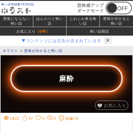
怖い話登録数18393話
恐怖感アップ
ダークモード
洒落にならない
ほんのりと怖い
じわじわ来る怖
意味が分かると
怖い話
話
い話
怖い話
お気に入り
（
0
件）
怖い話朗読
✕
▼コンテンツには広告が含まれています
ホラスト
意味が分かると怖い話
麻酔
お気に入り
2822
57
0
0
短編1分