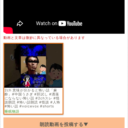
動画と文章は微妙に異なっている場合があります
2ch 意味が分かると怖い話「麻
酔」#中国うさぎ #肝試し #洒落
にならない怖い話 #2chスレ #怪
談朗読 #怖い話朗読 #怪談 #人怖
#怖い話 #voicevox #shorts
睡眠物語
朗読動画を投稿する▼