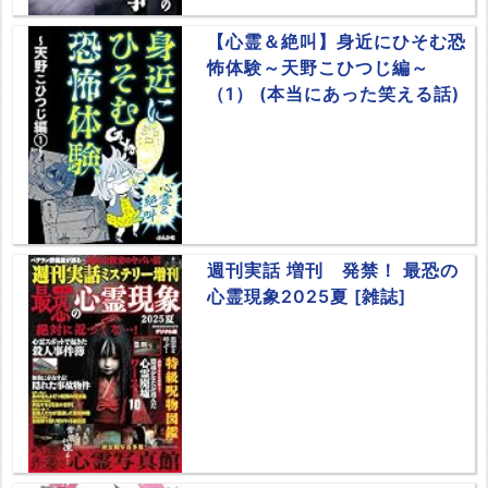
【心霊＆絶叫】身近にひそむ恐
怖体験～天野こひつじ編～
（1） (本当にあった笑える話)
週刊実話 増刊 発禁！ 最恐の
心霊現象2025夏 [雑誌]