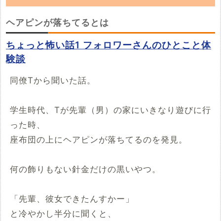
「ヘアピンが落ちてる」の朗読動画を探してい
ヘアピンが落ちてるとは
ます。YouTubeでこの話の朗読動画を見つけ
ちょっと怖い話1 フォロワーさんのひとこと体
たらぜひ投稿していってください。
験談
※YouTubeのURL
必須
同僚Tから聞いた話。
例：https://www.youtube.com/watch?v=***********
学生時代、Tが先輩（男）の家にいきなり遊びに行
例：https://youtu.be/***********
開始時間
った時、
座布団の上にヘアピンが落ちてるのを発見。
00時間00分00秒
再生開始の時間を指定する場合は入力してください
何の飾りもない針金だけの黒いやつ。
投稿する
「先輩、彼女できたんすかー」
と冷やかし半分に聞くと、