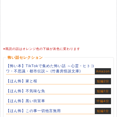
※既読の話はオレンジ色の下線が灰色に変わります
怖い話セレクション
【怖い本】TikTokで集めた怖い話 ～心霊・ヒトコ
ワ・不思議・都市伝説～ (竹書房怪談文庫)
Amazon
【ほん怖】家と桜
短編2分
【ほん怖】不気味な魚
短編1分
【ほん怖】黒い街宣車
中編4分
【ほん怖】この事一切他言無用
短編1分