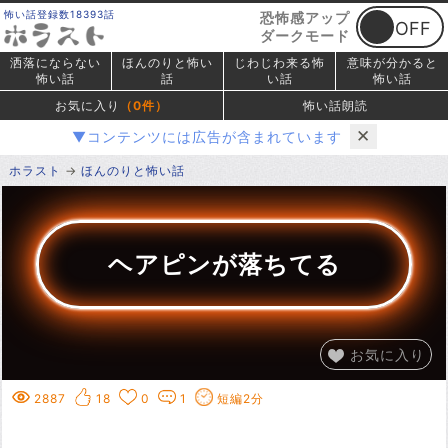
怖い話登録数18393話
恐怖感アップ
ダークモード
洒落にならない
ほんのりと怖い
じわじわ来る怖
意味が分かると
怖い話
話
い話
怖い話
お気に入り
（
0
件）
怖い話朗読
✕
▼コンテンツには広告が含まれています
ホラスト
ほんのりと怖い話
ヘアピンが落ちてる
お気に入り
2887
18
0
1
短編2分