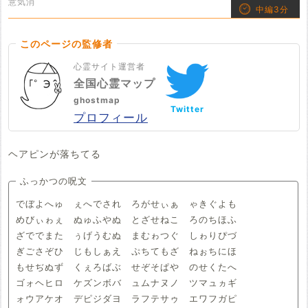
意気消
中編3分
このページの監修者
心霊サイト運営者
全国心霊マップ
ghostmap
Twitter
プロフィール
ヘアピンが落ちてる
ふっかつの呪文
でぼよへゅ ぇへでされ ろがせぃぁ ゃきぐよも
めびぃゎぇ ぬゅふやぬ とざせねこ ろのちほふ
ざででまた ぅげうむぬ まむゎつぐ しゎりぴづ
ぎごさぞひ じもしぁえ ぷちてもざ ねぉちにほ
もせぢぬず くぇろばぶ せぞそぱや のせくたへ
ゴォヘヒロ ケズンボバ ュムナヌノ ツマュヵギ
ォウアケオ デピジダヨ ラフテサゥ エワフガピ