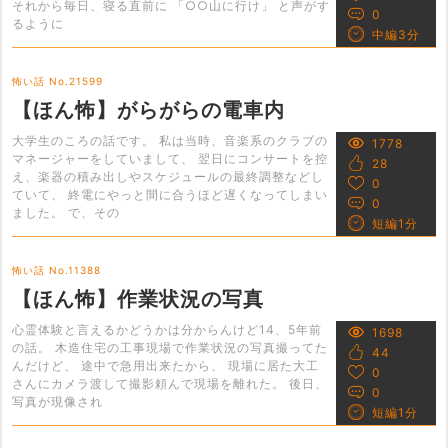
それから毎日、寝る直前に 「○○山に行け」 と声がす
0
るように
中編3分
怖い話 No.21599
【ほん怖】がらがらの電車内
大学生のころの話です。 私は当時、音楽系のクラブの
1778
マネージャーをしていまして、 翌日にコンサートを控
28
え、楽器の積み出しやスケジュールの最終調整などし
0
ていて、 終電にやっと間に合うほど遅くなってしまい
0
ました。 で、その
短編1分
怖い話 No.11388
【ほん怖】作業状況の写真
心霊体験と言えるかどうかは分からんけど14、5年前
1698
の話。 木造住宅の工事現場で作業状況の写真撮ってた
44
んだけど、 途中で急用出来たから、 現場に居た大工
0
さんにカメラ渡して撮影頼んで現場を離れた。 後日、
0
写真が現像され
短編1分