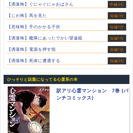
【洒落怖】ぐにゃぐにゃおばさん
中編3分
【じわ怖】馬を見た
短編1分
【意味怖】手のかかる子供
短編1分
【洒落怖】艦隊にあったでかい望遠鏡
短編1分
【洒落怖】電源を押す指
短編1分
【洒落怖】死体に遭遇する
短編2分
ひっそりと話題になってる心霊系の本
訳アリ心霊マンション 7巻 (バ
ンチコミックス)