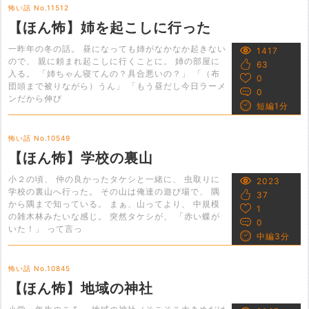
怖い話 No.11512
【ほん怖】姉を起こしに行った
一昨年の冬の話。 昼になっても姉がなかなか起きない
1417
ので、 親に頼まれ起こしに行くことに。 姉の部屋に
63
入る。 「姉ちゃん寝てんの？具合悪いの？」 「（布
0
団頭まで被りながら）うん」 「もう昼だし今日ラーメ
0
ンだから伸び
短編1分
怖い話 No.10549
【ほん怖】学校の裏山
小２の頃、 仲の良かったタケシと一緒に、 虫取りに
2023
学校の裏山へ行った。 その山は俺達の遊び場で、 隅
37
から隅まで知っている。 まぁ、山ってより、 中規模
1
の雑木林みたいな感じ。 突然タケシが、 「赤い蝶が
0
いた！」 って言っ
中編3分
怖い話 No.10845
【ほん怖】地域の神社