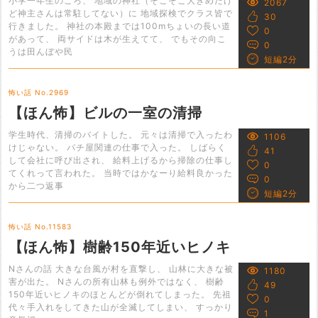
小学一年生のころ、 地域の神社（そこそこ大きめだけ
2067
ど神主さんは常駐してない）に 地域探検でクラス皆で
30
行きました。 神社の本殿までは100mちょいの長い道
0
があって、 両サイドは木が生えてて、 でもその向こ
0
うは田んぼや民
短編2分
怖い話 No.2969
【ほん怖】ビルの一室の清掃
学生時代、清掃のバイトした。 元々は清掃で入ったわ
1106
けじゃない。 パチ屋関連の仕事で入った。 しばらく
41
して会社に呼び出され、 給料上げるから掃除の仕事し
0
てくれって言われた。 当時ではかなーり給料良かった
0
から二つ返事
短編2分
怖い話 No.11583
【ほん怖】樹齢150年近いヒノキ
Nさんの話 大きな台風が村を直撃し、 山林に大きな被
1180
害が出た。 Nさんの所有山林も例外ではなく、 樹齢
49
150年近いヒノキのほとんどが倒れてしまった。 先祖
0
代々手入れをしてきた山が全滅してしまい、 すっかり
1