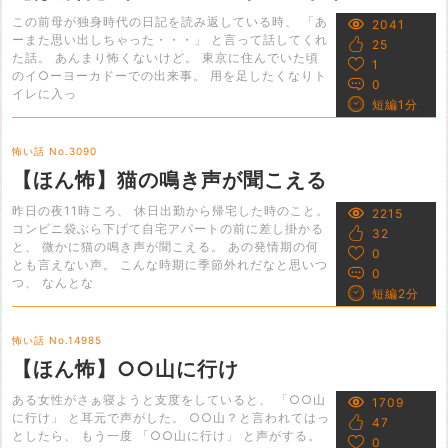
この前母が独身時代の日記を読み返している時、 「あ
2041
ーまた思い出しちゃった・・・」 と言って話してくれ
25
た話。 あんまり怖くないけど。 東京に住んでいた頃
1
のイ○ーヨーカドーでの出来事。 用を足したくなりト
0
イレに入っ
短編1分
怖い話 No.3090
【ほん怖】猫の鳴き声が聞こえる
昨日の夜11時ころ、 休日出勤から帰宅した時のこと。
2215
コンビニ袋ぶら下げて自宅アパートの前に差し掛かる
32
と、 微かに猫の鳴き声が聞こえる。 あの発情期の何
0
とも言えない声。 こんな時期に季節外れだなと思いつ
0
つ、 なんとな
短編2分
怖い話 No.14985
【ほん怖】○○山に行け
ある女性がさぁ寝ようと支度をしていると、 「○○山
1709
に行け」 と耳元で声がした。 ○○山？と言われてはっ
47
としたら、 もう一度 「○○山に行け」 と声がする。
0