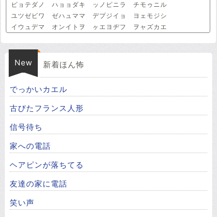
ピョテダノ ハョョダキ ッノピニラ チモゥニル
ユツゼビワ ゼハュママ デプジイョ ヨェモジシ
イウュデマ オンイトヲ ヶエヨヂフ ヲャズカエ
New
新着ほん怖
でっかいカエル
古びたフランス人形
信号待ち
家への電話
ヘアピンが落ちてる
友達の家に電話
笑い声