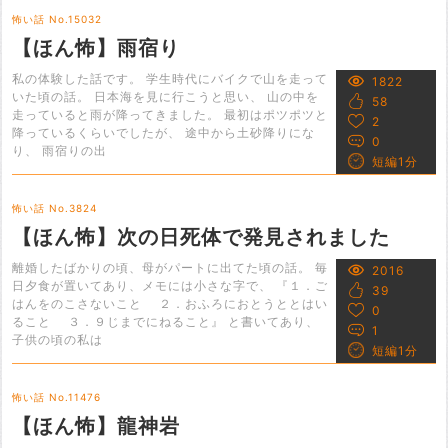
怖い話 No.15032
【ほん怖】雨宿り
私の体験した話です。 学生時代にバイクで山を走って
1822
いた頃の話。 日本海を見に行こうと思い、 山の中を
58
走っていると雨が降ってきました。 最初はポツポツと
2
降っているくらいでしたが、 途中から土砂降りにな
0
り、 雨宿りの出
短編1分
怖い話 No.3824
【ほん怖】次の日死体で発見されました
離婚したばかりの頃、母がパートに出てた頃の話。 毎
2016
日夕食が置いてあり、メモには小さな字で、 『１．ご
39
はんをのこさないこと ２．おふろにおとうととはい
0
ること ３．９じまでにねること』 と書いてあり、
1
子供の頃の私は
短編1分
怖い話 No.11476
【ほん怖】龍神岩