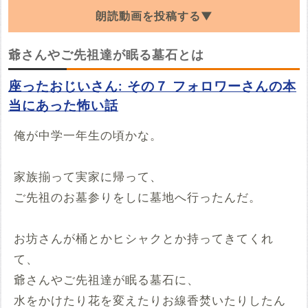
朗読動画を投稿する▼
「爺さんやご先祖達が眠る墓石」の朗読動画を
爺さんやご先祖達が眠る墓石とは
探しています。YouTubeでこの話の朗読動画
座ったおじいさん: その７ フォロワーさんの本
を見つけたらぜひ投稿していってください。
当にあった怖い話
※YouTubeのURL
必須
俺が中学一年生の頃かな。
例：https://www.youtube.com/watch?v=***********
家族揃って実家に帰って、
例：https://youtu.be/***********
開始時間
ご先祖のお墓参りをしに墓地へ行ったんだ。
00時間00分00秒
お坊さんが桶とかヒシャクとか持ってきてくれ
再生開始の時間を指定する場合は入力してください
て、
投稿する
爺さんやご先祖達が眠る墓石に、
水をかけたり花を変えたりお線香焚いたりしたん