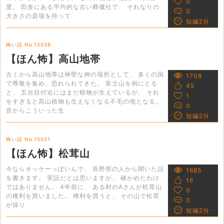
0
度。 田舎にある平均的な古い葬儀社で、 それなりの
0
大きさの斎場を持って
短編2分
怖い話 No.15038
【ほん怖】高山地帯
古くから高山地帯は神聖な神の場所として、 多くの国
1708
で尊敬を集め、恐れられてきた。 富士山を例にとる
45
と、 五合目付近にはまだ植物が生えているが、 それ
1
をすぎると高山植物も生えなくなる不毛の地となる。
0
昔からこういった生
短編2分
怖い話 No.15021
【ほん怖】松茸山
今ならオッケーっぽいんで、 長野県の人から聞いた話
1685
を書きます。 実話だとは思いますが、 確かめたわけ
16
ではありません。 4年前に、 ある村のAさんが松茸山
0
の権利を買いました。 権利を買うと、 その山で松茸
0
が採り
短編2分