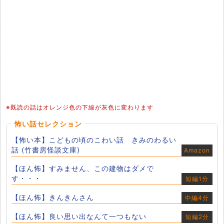
※既読の話はオレンジ色の下線が灰色に変わります
怖い話セレクション
【怖い本】こどもの頃のこわい話 きみのわるい
話 (竹書房怪談文庫)
Amazon
【ほん怖】すみません、この建物はダメで
す・・・
短編1分
【ほん怖】きんきんさん
中編4分
【ほん怖】良い思い出なんて一つもない
短編2分