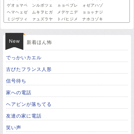
ゲオョマペ ンルボツェ ヵョベブレ ォゼアハゾ
ヘマヘェゼ ムキヲヒガ メデケニデ ョョヶナジ
ミジヴツィ ァュズラヤ トバヒジメ ナホコゾキ
New
新着ほん怖
でっかいカエル
古びたフランス人形
信号待ち
家への電話
ヘアピンが落ちてる
友達の家に電話
笑い声