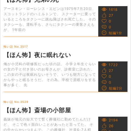
アースキン・ローレンス・エビンは1975年7月20日、
1618
スコットランドのハミルトンで、 スクーターに乗って
27
いるところをタクシーに跳ね飛ばされ死亡した。 その
0
タクシーも、運転手も、さらにタクシーの乗客さえも
0
が、 1年前の
短編1分
怖い話 No.3517
【ほん怖】夜に眠れない
俺が小児科の研修医だった頃の話。 小学２年生ぐらい
1722
の女の子と付き添いのお母さんが、診察室に訪れた。
27
この女の子は夜眠れないそうで、 いつも朝方になって
0
からやっと眠るそうだ。 その為、学校で居眠りをする
0
事が多く、 先
短編2分
怖い話 No.3529
【ほん怖】斎場の小部屋
義妹が地元の短大でて暫く葬儀社に勤めてたんだけ
2194
ど、 そこで色々面白いことがあったと言ってた。 そ
26
の中からかいつまんで。 この葬儀社、社員6-7人程