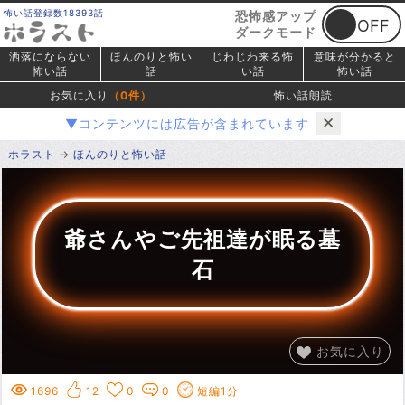
怖い話登録数18393話
恐怖感アップ
ダークモード
洒落にならない
ほんのりと怖い
じわじわ来る怖
意味が分かると
怖い話
話
い話
怖い話
お気に入り
（
0
件）
怖い話朗読
✕
▼コンテンツには広告が含まれています
ホラスト
ほんのりと怖い話
爺さんやご先祖達が眠る墓
石
お気に入り
1696
12
0
0
短編1分