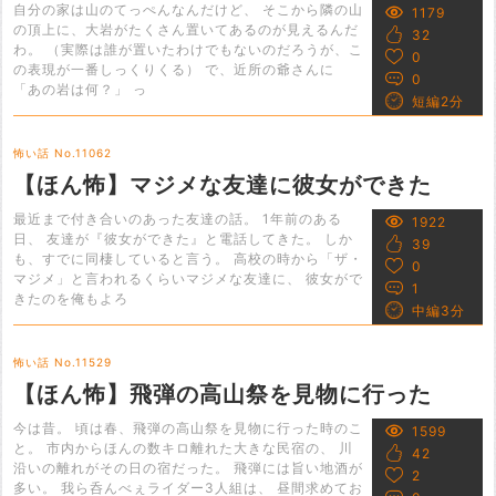
自分の家は山のてっぺんなんだけど、 そこから隣の山
1179
の頂上に、大岩がたくさん置いてあるのが見えるんだ
32
わ。 （実際は誰が置いたわけでもないのだろうが、こ
0
の表現が一番しっくりくる） で、近所の爺さんに
0
「あの岩は何？」 っ
短編2分
怖い話 No.11062
【ほん怖】マジメな友達に彼女ができた
最近まで付き合いのあった友達の話。 1年前のある
1922
日、 友達が『彼女ができた』と電話してきた。 しか
39
も、すでに同棲していると言う。 高校の時から「ザ・
0
マジメ」と言われるくらいマジメな友達に、 彼女がで
1
きたのを俺もよろ
中編3分
怖い話 No.11529
【ほん怖】飛弾の高山祭を見物に行った
今は昔。 頃は春、飛弾の高山祭を見物に行った時のこ
1599
と。 市内からほんの数キロ離れた大きな民宿の、 川
42
沿いの離れがその日の宿だった。 飛弾には旨い地酒が
2
多い。 我ら呑んべぇライダー3人組は、 昼間求めてお