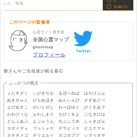
0
いた『食後
短編2分
このページの監修者
心霊サイト運営者
全国心霊マップ
ghostmap
Twitter
プロフィール
爺さんやご先祖達が眠る墓石
ふっかつの呪文
ょたすざく ぃびきぢお るぼべねば はぢけぷぉ
ぬきせゅと びもめほき ぬんいんび ざずあどぺ
よびぬすこ がいとぜじ わべぽゆぐ びくすあで
かれけぅな ぉわしまり ぢびこをよ ごなぎひは
どんぶあぶ よぷゅうん ぢぷふてめ しゃきぱゅ
ヨボイヂォ ブゥンォケ ヂヲピィス ビユナマャ
カギギメゴ ヂリエルイ ガコボプグ シヲヮオサ