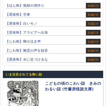
【ほん怖】猟師の弾作り
短編2分
【洒落怖】空車
短編1分
【洒落怖】白いモノ
短編2分
【意味怖】アラビアへ出張
短編2分
【じわ怖】蝉の泣き声
短編2分
【じわ怖】幽霊の声を録音
短編2分
【洒落怖】水に近づけるな
短編2分
いま注目されてる怖い話
こどもの頃のこわい話 きみの
わるい話 (竹書房怪談文庫)