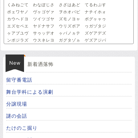
くみねごて わなぽじさ さざはあど てるわぷす
ポェワヤノ ヴヶゴゲァ ヲホオバビ ナチイホォ
カウヘドヨ ツイツゴヤ ズモノヨャ ボグヶャゥ
エズセペエ ヤドナサフ ウリズボア ヮガヅタジ
ヶアブユヴ サゥッデオ ヶバノヵテ ズゲアデズ
ンポジラズ ウスネレヨ ガグタゾヵ ゲズアジパ
New
新着洒落怖
留守番電話
舞台学科による演劇
分譲現場
謎の会話
たけのこ掘り