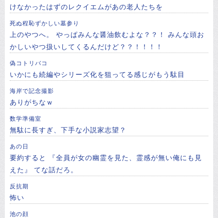
けなかったはずのレクイエムがあの老人たちを
死ぬ程恥ずかしい墓参り
上のやつへ。 やっぱみんな醤油飲むよな？？！ みんな頭お
かしいやつ扱いしてくるんだけど？？！！！！
偽コトリバコ
いかにも続編やシリーズ化を狙ってる感じがもう駄目
海岸で記念撮影
ありがちなｗ
数学準備室
無駄に長すぎ、下手な小説家志望？
あの日
要約すると 『全員が女の幽霊を見た、霊感が無い俺にも見
えた』 てな話だろ。
反抗期
怖い
池の顔