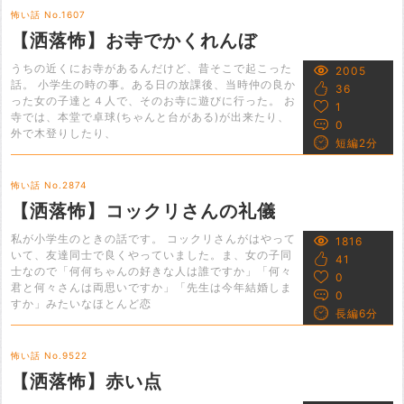
怖い話 No.1607
【洒落怖】お寺でかくれんぼ
うちの近くにお寺があるんだけど、昔そこで起こった
2005
話。 小学生の時の事。ある日の放課後、当時仲の良か
36
った女の子達と４人で、そのお寺に遊びに行った。 お
1
寺では、本堂で卓球(ちゃんと台がある)が出来たり、
0
外で木登りしたり、
短編2分
怖い話 No.2874
【洒落怖】コックリさんの礼儀
私が小学生のときの話です。 コックリさんがはやって
1816
いて、友達同士で良くやっていました。ま、女の子同
41
士なので「何何ちゃんの好きな人は誰ですか」「何々
0
君と何々さんは両思いですか」「先生は今年結婚しま
0
すか」みたいなほとんど恋
長編6分
怖い話 No.9522
【洒落怖】赤い点