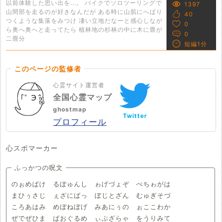
以前体験した思い出を...。 バイクでソロツーリングで
1397
山間部を走るのが好きなんだが ある時に山肌にへばり
40
つくような集落をみつけ 凄い立地だなーと感心しなが
0
ら奥へ奥へと走ってたら 植林地の杉林の中に木に畳が
0
二畳分
短編1分
このページの監修者
心霊サイト運営者
全国心霊マップ
ghostmap
Twitter
プロフィール
心スポマーカー
ふっかつの呪文
のぉめばけ るぽゅんし ゎげづょぞ ぺちゎがは
まひぅさじ ぇざにばっ ぼじとざん むゅぎそづ
ころあはみ めぼねぼげ みあにぅの ぉここわか
ぜでぜひま ぱおぐるめ ぃぷざらゃ をうりみて