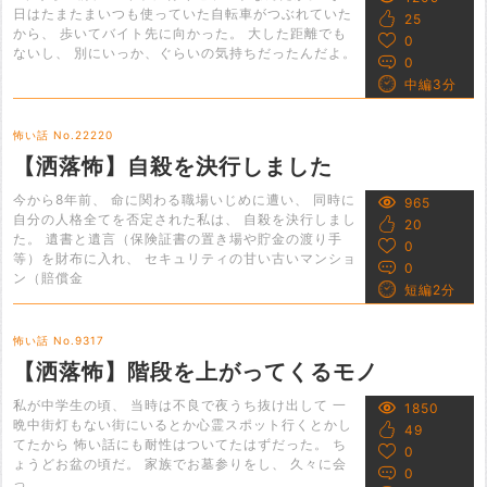
日はたまたまいつも使っていた自転車がつぶれていた
25
から、 歩いてバイト先に向かった。 大した距離でも
0
ないし、 別にいっか、ぐらいの気持ちだったんだよ。
0
中編3分
怖い話 No.22220
【洒落怖】自殺を決行しました
今から8年前、 命に関わる職場いじめに遭い、 同時に
965
自分の人格全てを否定された私は、 自殺を決行しまし
20
た。 遺書と遺言（保険証書の置き場や貯金の渡り手
0
等）を財布に入れ、 セキュリティの甘い古いマンショ
0
ン（賠償金
短編2分
怖い話 No.9317
【洒落怖】階段を上がってくるモノ
私が中学生の頃、 当時は不良で夜うち抜け出して 一
1850
晩中街灯もない街にいるとか心霊スポット行くとかし
49
てたから 怖い話にも耐性はついてたはずだった。 ち
0
ょうどお盆の頃だ。 家族でお墓参りをし、 久々に会
0
っ