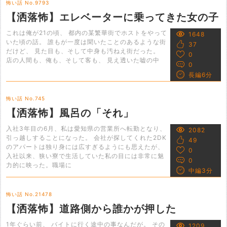
怖い話 No.9793
【洒落怖】エレベーターに乗ってきた女の子
これは俺が21の頃、 都内の某繁華街でホストをやって
1648
いた頃の話。 誰もが一度は聞いたことのあるような街
37
だけど、 見た目も、そして中身も汚ねえ街だった。
0
店の人間も、俺も、そして客も、 見え透いた嘘の中
0
長編6分
怖い話 No.745
【洒落怖】風呂の「それ」
入社3年目の6月、私は愛知県の営業所へ転勤となり、
2082
引っ越しすることになった。 会社が探してくれた2DK
49
のアパートは独り身には広すぎるようにも思えたが、
0
入社以来、狭い寮で生活していた私の目には非常に魅
0
力的に映った。職場に
中編3分
怖い話 No.21478
【洒落怖】道路側から誰かが押した
1年ぐらい前、 バイトに行く途中の事なんだが。 その
1209