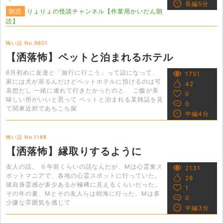
長編5分
朗読
りょりょの怪談チャンネル【作業用かいだん朗
読】
怖い話 No.9601
【洒落怖】ペットと泊まれるホテル
6月初めに友達と「旅行に行こう」って話になって、
1751
家には犬が居るんだけどペットホテルに預けるのは可
42
哀想だし 一緒に連れて行きたかったのと、 ご飯が美
0
味しい所がいいと思って ペットと泊まれる某雑誌を見
0
て関東近郊であちこち探
中編4分
怖い話 No.1188
【洒落怖】縁取りするように
友人の話。 ６年前くらいの話なんだが、Mは心霊巣ス
2131
ポットマニアで、各地の心霊スポットに行っていた。
28
彼自身霊感が多少あるが極稀に見えるくらいだった。
1
その年の夏、Mとその友人らは樹海に行った。Mは多
0
少嫌な雰囲気を感じて
中編3分