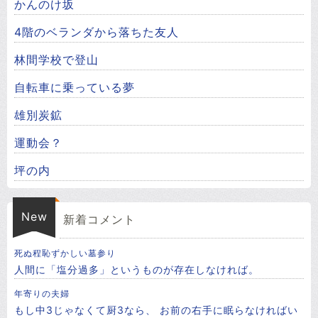
かんのけ坂
4階のベランダから落ちた友人
林間学校で登山
自転車に乗っている夢
雄別炭鉱
運動会？
坪の内
New
新着コメント
死ぬ程恥ずかしい墓参り
人間に「塩分過多」というものが存在しなければ。
年寄りの夫婦
もし中3じゃなくて厨3なら、 お前の右手に眠らなければい