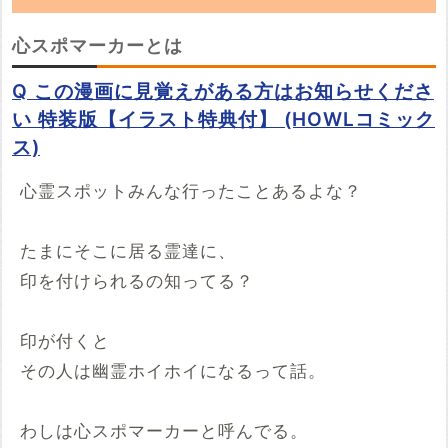
「心スポマーカー」の朗読動画を探していま
心スポマーカーとは
す。YouTubeでこの話の朗読動画を見つけた
Q この漫画に見覚えがある方はお知らせくださ
らぜひ投稿していってください。
い 特装版【イラスト特典付】 (HOWLコミック
ス)
※YouTubeのURL
必須
心霊スポットみんな行ったことあるよな？
例：https://www.youtube.com/watch?v=***********
例：https://youtu.be/***********
開始時間
たまにそこに居る霊達に、
印を付けられるの知ってる？
00時間00分00秒
再生開始の時間を指定する場合は入力してください
印が付くと
その人は幽霊ホイホイになるって話。
投稿する
わしは心スポマーカーと呼んでる。