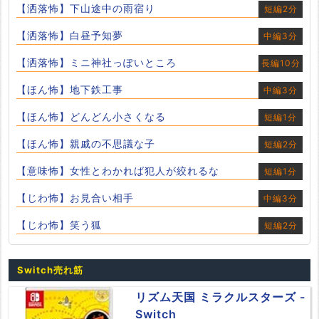
【洒落怖】下山途中の雨宿り
短編2分
【洒落怖】白昼予知夢
中編3分
【洒落怖】ミニ神社っぽいところ
長編10分
【ほん怖】地下鉄工事
中編3分
【ほん怖】どんどん小さくなる
短編1分
【ほん怖】親戚の不思議な子
短編2分
【意味怖】女性とわかれば犯人が絞れるな
短編1分
【じわ怖】お見合い相手
中編3分
【じわ怖】笑う狐
短編2分
Switch売れ筋
リズム天国 ミラクルスターズ -
Switch