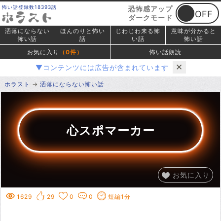
怖い話登録数18393話
恐怖感アップ
ダークモード
洒落にならない
ほんのりと怖い
じわじわ来る怖
意味が分かると
怖い話
話
い話
怖い話
お気に入り
（
0
件）
怖い話朗読
✕
▼コンテンツには広告が含まれています
ホラスト
洒落にならない怖い話
心スポマーカー
お気に入り
1629
29
0
0
短編1分