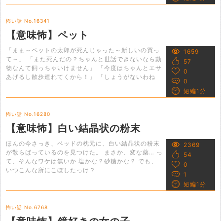
怖い話 No.16341
【意味怖】ペット
「まま～ペットの太郎が死んじゃった～新しいの買っ
1659
て～」 「また死んだの？ちゃんと世話できないなら動
57
物なんて飼っちゃいけません」 「今度はちゃんとエサ
0
あげるし散歩連れてくから！」 「しょうがないわね
0
短編1分
怖い話 No.16280
【意味怖】白い結晶状の粉末
ほんの今さっき、ベッドの枕元に、白い結晶状の粉末
2369
が散らばっているのを見つけた。 まさか、変な薬… っ
54
て、そんなワケは無いか 塩かな？砂糖かな？ でも、
0
いつこんな所にこぼしたっけ？
1
短編1分
怖い話 No.6768