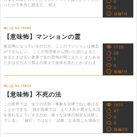
0
ったので本当に残念だ。 犯人
0
短編1分
怖い話 No.19480
【意味怖】マンションの霊
最近噂になっているのだが、ここのマンションは幽霊
1739
がでるらしい。 ここの管理者から聞いた話によると、
26
あるときは古い倉庫で女の悲鳴が聞こえたり またある
1
ときは立ち入り禁止の屋上で血痕を見たとか またま
0
短編1分
怖い話 No.19604
【意味怖】不死の法
この世界では、全ての法則・事象を法律でねじ曲げる
1610
ことができる。 我が国家では、より人民が豊かな生活
47
を送れるようにするため、様々な法律の制定を試験し
0
ている。 「施行」ではなく「試験」と表現した理由と
0
短編2分