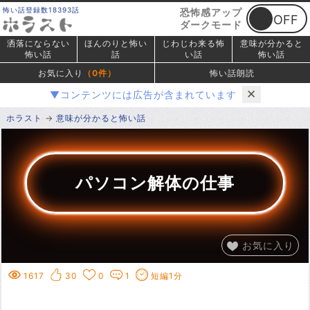
怖い話登録数18393話
恐怖感アップ
ダークモード
洒落にならない
ほんのりと怖い
じわじわ来る怖
意味が分かると
怖い話
話
い話
怖い話
お気に入り
（
0
件）
怖い話朗読
✕
▼コンテンツには広告が含まれています
ホラスト
意味が分かると怖い話
パソコン解体の仕事
お気に入り
1617
30
0
1
短編1分