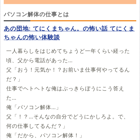
「パソコン解体の仕事」の朗読動画を探してい
パソコン解体の仕事とは
ます。YouTubeでこの話の朗読動画を見つけ
あの団地: てにくまちゃん。の怖い話 てにくま
たらぜひ投稿していってください。
ちゃんの怖い体験談
※YouTubeのURL
必須
一人暮らしをはじめてちょうど一年くらい経った
頃、父から電話があった…
例：https://www.youtube.com/watch?v=***********
父「おう！元気か！？お前いま仕事何やってるん
例：https://youtu.be/***********
開始時間
だ？」
仕事でヘトヘトな俺はぶっきらぼうにこう答え
00時間00分00秒
た…
再生開始の時間を指定する場合は入力してください
俺「パソコン解体…」
投稿する
父「！？…そんなの自分でどうにかしろよ。で、
何の仕事してるんだ？」
俺「だから、パソコン解体！」