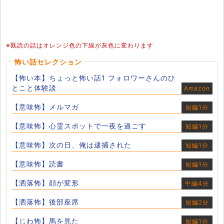
※既読の話はオレンジ色の下線が灰色に変わります
怖い話セレクション
【怖い本】ちょっと怖い話1 フォロワーさんのひ
とこと体験談
Amazon
【意味怖】メルマガ
短編1分
【意味怖】心霊スポットで一夜を過ごす
短編1分
【意味怖】次の日、俺は逮捕された
短編1分
【意味怖】読書
短編1分
【洒落怖】顔が変形
中編4分
【洒落怖】後部座席
短編2分
【じわ怖】馬を見た
短編1分