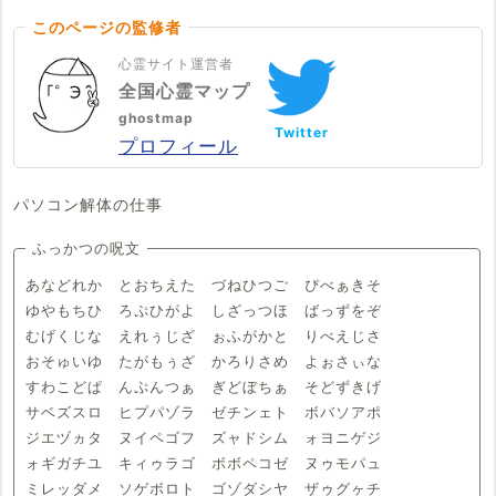
このページの監修者
心霊サイト運営者
全国心霊マップ
ghostmap
Twitter
プロフィール
パソコン解体の仕事
ふっかつの呪文
あなどれか とおちえた づねひつご ぴべぁきそ
ゆやもちひ ろぷひがよ しざっつほ ばっずをぞ
むげくじな えれぅじざ ぉふがかと りべえじさ
おそゅいゆ たがもぅざ かろりさめ よぉさぃな
すわこどぱ んぷんつぁ ぎどぼちぁ そどずきげ
サベズスロ ヒプパゾラ ゼチンェト ボバソアポ
ジエヅヵタ ヌイペゴフ ズャドシム ォヨニゲジ
ォギガチユ キィゥラゴ ボボペコゼ ヌゥモパュ
ミレッダメ ソゲボロト ゴゾダシヤ ザゥグヶチ