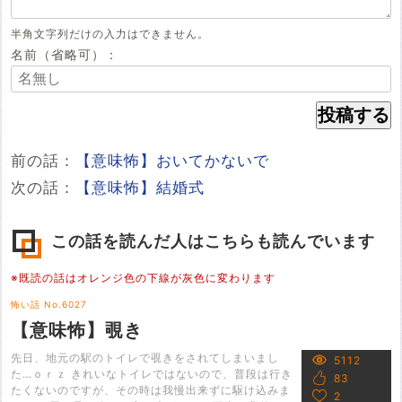
半角文字列だけの入力はできません。
名前（省略可）：
前の話：
【意味怖】おいてかないで
次の話：
【意味怖】結婚式
この話を読んだ人はこちらも読んでいます
※既読の話はオレンジ色の下線が灰色に変わります
怖い話 No.6027
【意味怖】覗き
先日、地元の駅のトイレで覗きをされてしまいまし
5112
た…ｏｒｚ きれいなトイレではないので、普段は行き
83
たくないのですが、その時は我慢出来ずに駆け込みま
2