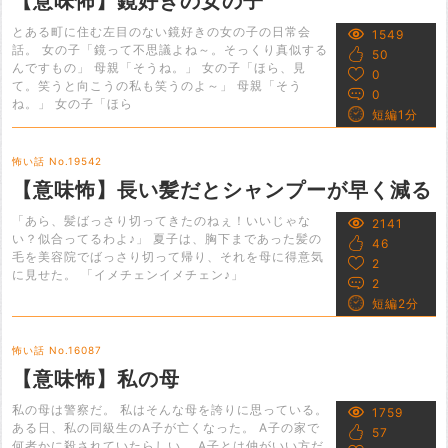
【意味怖】鏡好きの女の子
とある町に住む左目のない鏡好きの女の子の日常会
1549
話。 女の子「鏡って不思議よね～。そっくり真似する
50
んですもの」 母親「そうね。」 女の子「ほら、見
0
て。笑うと向こうの私も笑うのよ～」 母親「そう
0
ね。」 女の子「ほら
短編1分
怖い話 No.19542
【意味怖】長い髪だとシャンプーが早く減る
「あら、髪ばっさり切ってきたのねぇ！いいじゃな
2141
い？似合ってるわよ♪」 夏子は、胸下まであった髪の
46
毛を美容院でばっさり切って帰り、それを母に得意気
2
に見せた。 「イメチェンイメチェン♪」
2
短編2分
怖い話 No.16087
【意味怖】私の母
私の母は警察だ。 私はそんな母を誇りに思っている。
1759
ある日、私の同級生のA子が亡くなった。 A子の家で
57
何者かに殺されていたらしい。 A子とは仲がいい方だ