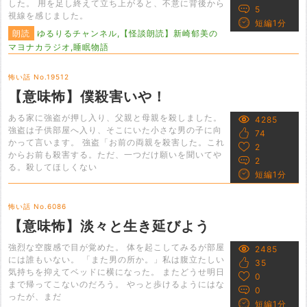
した。 用を足し終えて立ち上がると、不意に背後から
5
視線を感じました。
短編1分
朗読
ゆるりるチャンネル,【怪談朗読】新崎郁美の
マヨナカラジオ,睡眠物語
怖い話 No.19512
【意味怖】僕殺害いや！
ある家に強盗が押し入り、父親と母親を殺しました。
4285
強盗は子供部屋へ入り、そこにいた小さな男の子に向
74
かって言います。 強盗「お前の両親を殺害した。これ
2
からお前も殺害する。ただ、一つだけ願いを聞いてや
2
る。殺してほしくない
短編1分
怖い話 No.6086
【意味怖】淡々と生き延びよう
強烈な空腹感で目が覚めた。 体を起こしてみるが部屋
2485
には誰もいない。 「また男の所か。」私は腹立たしい
35
気持ちを抑えてベッドに横になった。 またどうせ明日
0
まで帰ってこないのだろう。 やっと歩けるようにはな
0
ったが、まだ
短編1分