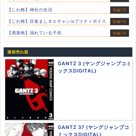
【じわ怖】神社の生活
長編7分
【じわ怖】目覚ましネエチャンisプリティボイス
短編1分
【洒落怖】溺れている子供
短編2分
漫画売れ筋
GANTZ 3 (ヤングジャンプコミ
ックスDIGITAL)
GANTZ 37 (ヤングジャンプコ
ミックスDIGITAL)