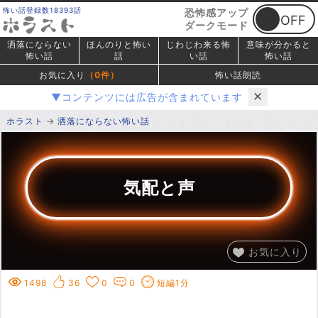
怖い話登録数18393話
恐怖感アップ
ダークモード
洒落にならない
ほんのりと怖い
じわじわ来る怖
意味が分かると
怖い話
話
い話
怖い話
お気に入り
（
0
件）
怖い話朗読
✕
▼コンテンツには広告が含まれています
ホラスト
洒落にならない怖い話
気配と声
お気に入り
1498
36
0
0
短編1分