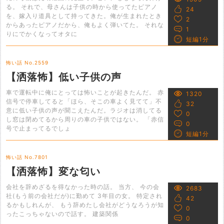
る。 それで、母さんは子供の時から使ってたピアノ
24
を、嫁入り道具として持ってきた。俺が生まれたとき
2
からあったピアノだから、俺もよく弾いてた。 それな
1
りにでかくなってオタに
短編1分
怖い話 No.2559
【洒落怖】低い子供の声
車で運転中に俺にとっては怖いことが起きたんだ。 赤
1320
信号で停車してると「ほら、そこの車よく見てて」不
32
意に低い子供の声が聞こえたんだ。ラジオは消してる
0
し窓は閉めてるから周りの車の子供ではない。 「赤信
0
号で止まってるでしょ
短編1分
怖い話 No.7801
【洒落怖】変な匂い
会社を辞めざるを得なかった時の話。 当方、 今の会
2683
社(もう前の会社だが)に勤めて 3年目の女。 特定され
42
るかもしれんが、 もう辞めたし会社がどうなろうが知
0
ったこっちゃないので話す。 建築関係
0