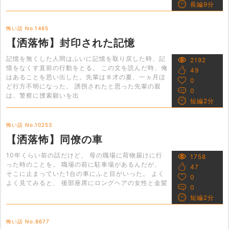
長編9分
怖い話 No.1465
【洒落怖】封印された記憶
記憶を無くした人間はふいに記憶を取り戻した時、記
2192
憶をなくす直前の行動をとる。 この文を読んだ時、俺
49
はあることを思い出した。先輩は８才の夏、一ヵ月ほ
0
ど行方不明になった。 誘拐されたと思った先輩の親
0
は、警察に捜索願いを出
短編2分
怖い話 No.10253
【洒落怖】同僚の車
10年くらい前の話だけど、 母の職場に荷物届けに行
1758
った時のことを。 職場の前に駐車場があるんだが、
47
そこに止まっていた1台の車にふと目がいった。 よく
0
よく見てみると、 後部座席にロングヘアの女性と金髪
0
短編2分
怖い話 No.8677