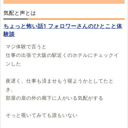
「気配と声」の朗読動画を探しています。
気配と声とは
YouTubeでこの話の朗読動画を見つけたらぜ
ちょっと怖い話1 フォロワーさんのひとこと体
ひ投稿していってください。
験談
※YouTubeのURL
必須
マジ体験で言うと
仕事の出張で大阪の駅近くのホテルにチェックイ
例：https://www.youtube.com/watch?v=***********
ンした
例：https://youtu.be/***********
開始時間
夜遅く、仕事も済ませもう寝ようかとしてたと
00時間00分00秒
き、
再生開始の時間を指定する場合は入力してください
部屋の扉の外の廊下に人がいる気配がする
投稿する
そっと覗いてみても誰もいない