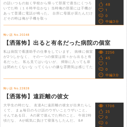
の話いつもの如く学校から帰って部屋で適当にくつろ
48
いでた時（１６時半位かな）当時俺の部屋には子機が
1
あって普通に電話が鳴った。 台所に母親が居たんだけ
0
どその時は俺が子機を取っ
中編3分
怖い話 No.20248
【洒落怖】出ると有名だった病院の個室
私は病院で看護助手の仕事をしています。 病棟に個室
2256
が2つしかなく、 その一つの個室は前々から出ると有
45
名だった。 私も見てはいないが、 掃除に入っても扉
1
は閉めたくないな ってくらいの嫌な雰囲気は感じてた
0
中編3分
怖い話 No.22828
【洒落怖】遠距離の彼女
大学生の時だな、 友達Aに遠距離の彼女が出来たらし
1706
くて、 まぁ毎日のろけ話のウザいことウザいこと。
25
そんである日、 Aの家で遊んでた時のこと。 午前2時
0
頃だな、 Aが眠気に負けて寝落ちしたんだ。 &#
0