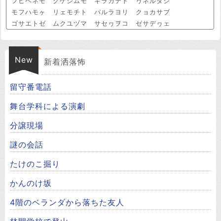
フヒペネモ グゲジムモ ギラカテド ヮネルダジ
モフハモヶ リェモチト パルラヨリ クョカサブ
ゴサエトゼ ムクユヅマ サセヮヲコ ゼサデヮェ
New
新着洒落怖
留守番電話
舞台学科による演劇
分譲現場
謎の会話
たけのこ掘り
かんのけ坂
4階のベランダから落ちた友人