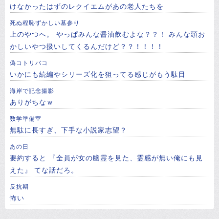
けなかったはずのレクイエムがあの老人たちを
死ぬ程恥ずかしい墓参り
上のやつへ。 やっぱみんな醤油飲むよな？？！ みんな頭お
かしいやつ扱いしてくるんだけど？？！！！！
偽コトリバコ
いかにも続編やシリーズ化を狙ってる感じがもう駄目
海岸で記念撮影
ありがちなｗ
数学準備室
無駄に長すぎ、下手な小説家志望？
あの日
要約すると 『全員が女の幽霊を見た、霊感が無い俺にも見
えた』 てな話だろ。
反抗期
怖い