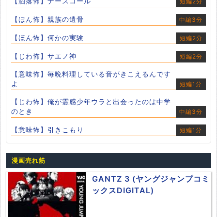
【洒落怖】ナースコール
短編2分
【ほん怖】親族の遺骨
中編3分
【ほん怖】何かの実験
短編2分
【じわ怖】サエノ神
短編2分
【意味怖】毎晩料理している音がきこえるんです
よ
短編1分
【じわ怖】俺が霊感少年ウラと出会ったのは中学
のとき
中編3分
【意味怖】引きこもり
短編1分
漫画売れ筋
GANTZ 3 (ヤングジャンプコミ
ックスDIGITAL)