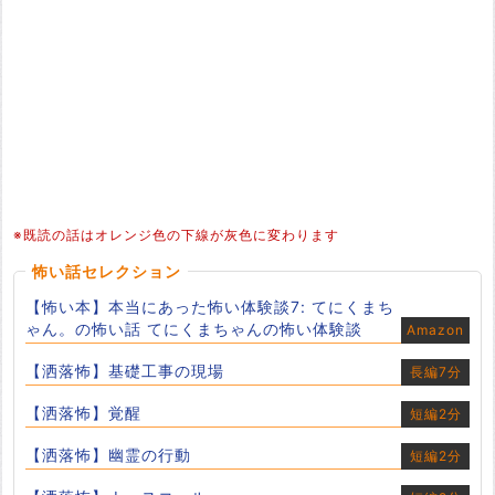
※既読の話はオレンジ色の下線が灰色に変わります
怖い話セレクション
【怖い本】本当にあった怖い体験談7: てにくまち
ゃん。の怖い話 てにくまちゃんの怖い体験談
Amazon
【洒落怖】基礎工事の現場
長編7分
【洒落怖】覚醒
短編2分
【洒落怖】幽霊の行動
短編2分