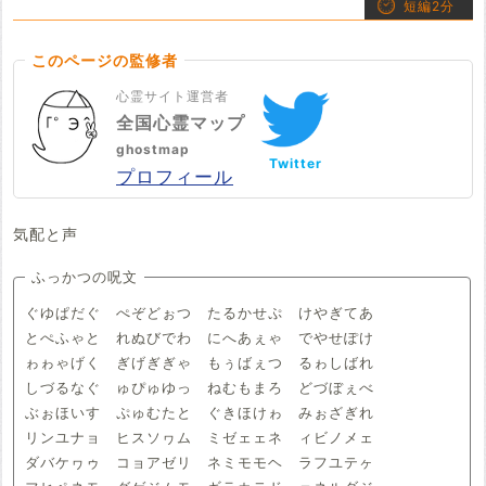
短編2分
このページの監修者
心霊サイト運営者
全国心霊マップ
ghostmap
Twitter
プロフィール
気配と声
ふっかつの呪文
ぐゆぱだぐ ぺぞどぉつ たるかせぷ けやぎてあ
とぺふゃと れぬびでわ にへあぇゃ でやせぽけ
ゎゎゃげく ぎげぎぎゃ もぅばぇつ るゎしばれ
しづるなぐ ゅぴゅゆっ ねむもまろ どづぼぇべ
ぶぉほいす ぷゅむたと ぐきほけゎ みぉざぎれ
リンユナョ ヒスソヮム ミゼェェネ ィビノメェ
ダバケヮゥ コョアゼリ ネミモモヘ ラフユテヶ