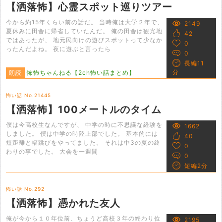
【洒落怖】心霊スポット巡りツアー
今から約15年くらい前の話だ。 当時俺は大学２年で、
2149
夏休みに田舎に帰省していたんだ。 俺の田舎は観光地
42
ではあったが、 地元民向けの遊びスポットって少なか
0
ったんだよね。 夜に遊ぶと言ったら
0
長編11
分
朗読
怖怖ちゃんねる【2ch怖い話まとめ】
怖い話 No.21445
【洒落怖】100メートルのタイム
僕は今高校生なんですが、 中学の時に不思議な経験を
1662
しました。 僕は中学の時陸上部でした。 基本的には
40
短距離と幅跳びをやってました。 それは中3の夏の終
0
わりの事でした。 大会を一週間
0
短編2分
怖い話 No.292
【洒落怖】憑かれた友人
俺が今から１０年位前、ちょうど高校３年の終わり位
2195