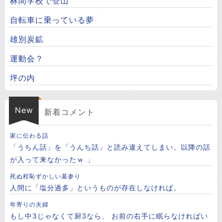
林間学校で登山
自転車に乗っている夢
雄別炭鉱
運動会？
坪の内
New
新着コメント
家に伝わる話
「うちん話」を「うんち話」と読み違えてしまい、以降の話
が入って来なかったｗ 」
死ぬ程恥ずかしい墓参り
人間に「塩分過多」というものが存在しなければ。
年寄りの夫婦
もし中3じゃなくて厨3なら、 お前の右手に眠らなければい