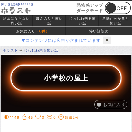
怖い話登録数18393話
恐怖感アップ
ダークモード
洒落にならない
ほんのりと怖い
じわじわ来る怖
意味が分かると
怖い話
話
い話
怖い話
お気に入り
（
0
件）
怖い話朗読
✕
▼コンテンツには広告が含まれています
ホラスト
じわじわ来る怖い話
小学校の屋上
お気に入り
1146
45
0
0
短編2分