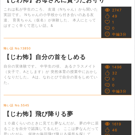
これは私が学生のころ、 友達（Nちゃん）から聞いた
2747
実話です。 Nちゃんの小学校から付き合いのある友
49
達、 育美ちゃん（仮名）が体験した、 本人にとって
1
はすごく辛くて悲しい話。&
0
中編3分
怖い話 No.13850
【じわ怖】自分の首をしめる
自分の実体験です。 中学生の頃、 あるクラスメイト
1496
（女子で、Aとします）が 突然体育の授業中におかし
32
くなりだした。 Aは、なわとびで自分の首をしめてい
0
た。
0
中編3分
怖い話 No.5545
【じわ怖】飛び降りる夢
１０歳くらいのときに見てた夢なんだが。 夢の中に居
1619
ることを自分で認識してるんだ。 ここは夢なんだって
46
思いながら、 何故か毎回飛び降りる場所を探して、