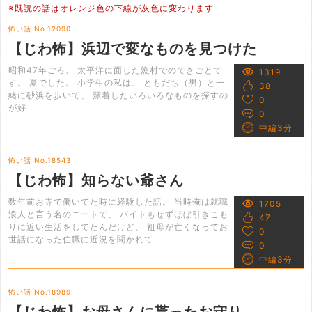
※既読の話はオレンジ色の下線が灰色に変わります
怖い話 No.12090
【じわ怖】浜辺で変なものを見つけた
昭和47年ごろ、 太平洋に面した漁村でのできごとで
1319
す。 夏でした。 小学生の私は、 ともだち（男）と一
38
緒に砂浜を歩いて、 漂着したいろいろなものを探すの
0
が好
0
中編3分
怖い話 No.18543
【じわ怖】知らない爺さん
数年前お寺で働いてた時に経験した話。 当時俺は就職
1705
浪人と言う名のニートで、 バイトもせずほぼ引きこも
47
りに近い生活をしてたんだけど、 祖母が亡くなってお
0
世話になった住職に近況を聞かれて
0
中編3分
怖い話 No.18989
【じわ怖】お母さんに貰ったお守り