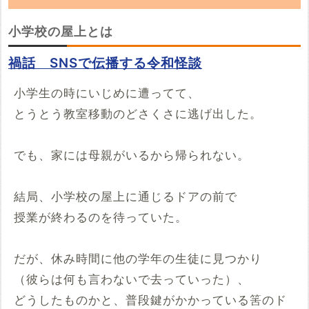
「小学校の屋上」の朗読動画を探しています。
小学校の屋上とは
YouTubeでこの話の朗読動画を見つけたらぜ
禍話 SNSで伝播する令和怪談
ひ投稿していってください。
小学生の時にいじめに遭ってて、
※YouTubeのURL
必須
とうとう教室移動のどさくさに逃げ出した。
例：https://www.youtube.com/watch?v=***********
でも、家には母親がいるから帰られない。
例：https://youtu.be/***********
開始時間
結局、小学校の屋上に通じるドアの前で
00時間00分00秒
授業が終わるのを待っていた。
再生開始の時間を指定する場合は入力してください
投稿する
だが、休み時間に他の学年の生徒に見つかり
（彼らは何も言わないで去っていった）、
どうしたものかと、普段鍵がかかっている筈のド