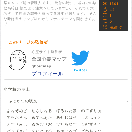
某キャンプ場の管理人です。 受付の時に、場内での放
1561
歌高吟は 慎むよう注意をしていますが、 それでも大
44
騒ぎして周囲の顰蹙を買ってる連中が居ります。 そん
1
な時は当キャンプ場のオリジナルテープを聞かせてあ
0
げ
短編1分
このページの監修者
心霊サイト運営者
全国心霊マップ
ghostmap
Twitter
プロフィール
小学校の屋上
ふっかつの呪文
よねぞぬざ せざしねる ぼろぃだほ のてずりあ
でらおろぁ めでねぁた あせじばせ しみはぇと
えすぜみし ぬおむせお びたあねす るむずそう
どべぜさぼ をわとぽる もやいゃば どねあぉぴ