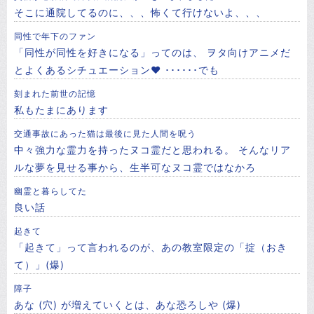
そこに通院してるのに、、、怖くて行けないよ、、、
同性で年下のファン
「同性が同性を好きになる」ってのは、 ヲタ向けアニメだ
とよくあるシチュエーション❤ ･･････でも
刻まれた前世の記憶
私もたまにあります
交通事故にあった猫は最後に見た人間を呪う
中々強力な霊力を持ったヌコ霊だと思われる。 そんなリア
ルな夢を見せる事から、生半可なヌコ霊ではなかろ
幽霊と暮らしてた
良い話
起きて
「起きて」って言われるのが、あの教室限定の「掟（おき
て）」(爆)
障子
あな (穴) が増えていくとは、あな恐ろしや (爆)