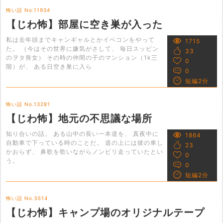
怖い話 No.11934
【じわ怖】部屋に空き巣が入った
私は去年頭までキャンギャルとかイベコンをやって
1715
た。 （今はその世界に嫌気がさして、 毎日スッピン
33
のヲタ喪女） その時の仲間の子のマンション（1k三
0
階）が、 ある日空き巣に入ら
0
短編2分
怖い話 No.13281
【じわ怖】地元の不思議な場所
知り合いの話。 ある山中の長い一本道を、 真夜中に
1864
自動車で下っている時のことだ。 道の上には彼の車し
23
かおらず、 鼻歌を歌いながらノンビリ走っていたとい
0
う。
0
短編2分
怖い話 No.5514
【じわ怖】キャンプ場のオリジナルテープ