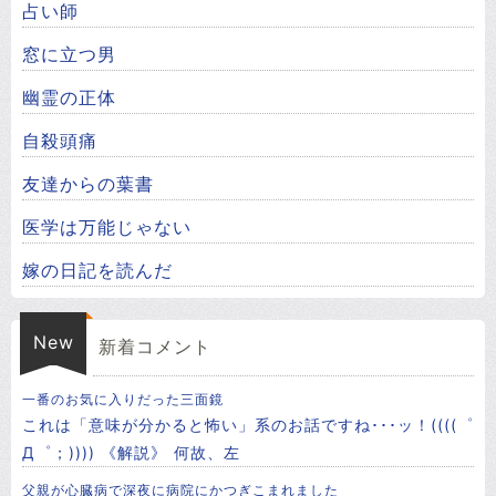
占い師
窓に立つ男
幽霊の正体
自殺頭痛
友達からの葉書
医学は万能じゃない
嫁の日記を読んだ
New
新着コメント
一番のお気に入りだった三面鏡
これは「意味が分かると怖い」系のお話ですね･･･ッ！((((゜
Д゜；)))) 《解説》 ㅤ何故、左
父親が心臓病で深夜に病院にかつぎこまれました