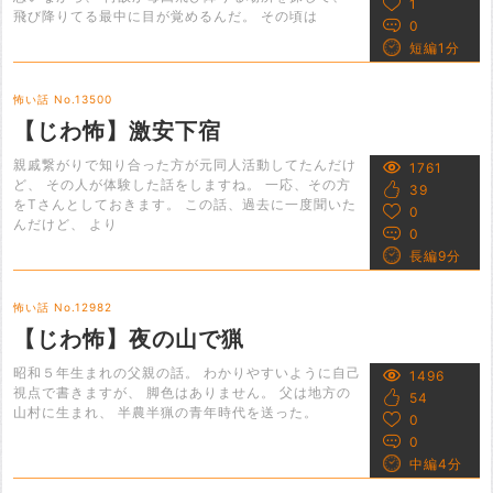
1
飛び降りてる最中に目が覚めるんだ。 その頃は
0
短編1分
怖い話 No.13500
【じわ怖】激安下宿
親戚繋がりで知り合った方が元同人活動してたんだけ
1761
ど、 その人が体験した話をしますね。 一応、その方
39
をTさんとしておきます。 この話、過去に一度聞いた
0
んだけど、 より
0
長編9分
怖い話 No.12982
【じわ怖】夜の山で猟
昭和５年生まれの父親の話。 わかりやすいように自己
1496
視点で書きますが、 脚色はありません。 父は地方の
54
山村に生まれ、 半農半猟の青年時代を送った。
0
0
中編4分