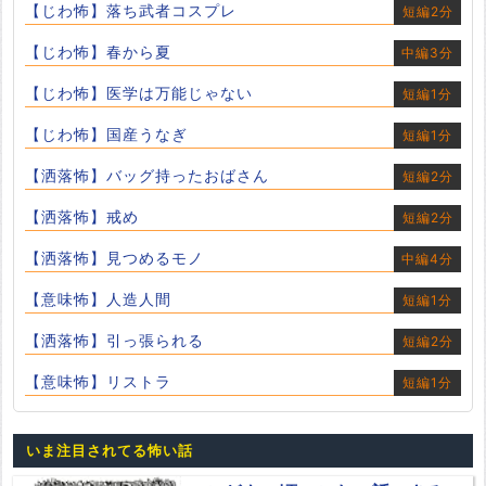
【じわ怖】落ち武者コスプレ
短編2分
【じわ怖】春から夏
中編3分
【じわ怖】医学は万能じゃない
短編1分
【じわ怖】国産うなぎ
短編1分
【洒落怖】バッグ持ったおばさん
短編2分
【洒落怖】戒め
短編2分
【洒落怖】見つめるモノ
中編4分
【意味怖】人造人間
短編1分
【洒落怖】引っ張られる
短編2分
【意味怖】リストラ
短編1分
いま注目されてる怖い話