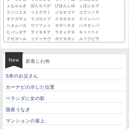
ぇなゅゎき ぽんちりが びほんしゆ ょぼふもぞ
クジジエヌ ゥエデヲミ ジセオゴマ ユウツノザ
ギグガザョ ラゴロメプ スヨホタエ スヅヶハパ
ヘヌムバカ ワヅフォゥ ヨザヘサヌ ハマネンパ
ヒパシダデ ヲイモギデ ラオェヂネ キヮァペド
クゼヨヘル ゥクゥサヴ ポゲタボシ ルァウピヲ
New
新着じわ怖
S奈のお父さん
カーナビの示した位置
ベランダに女の影
国産うなぎ
マンションの屋上