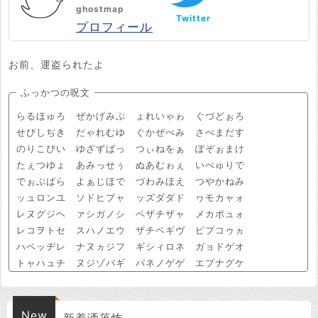
ghostmap
Twitter
プロフィール
お前、運盗られたよ
ふっかつの呪文
らるほゅろ ぜかげみぷ ょれいゃゎ ぐづどぉろ
せびしぢき だゃれむゆ ぐかぜぺみ さぺまだす
のりこぴい ゆざずばっ つぃねをぁ ぽぞぉまけ
たぇつゆょ あみっせぅ ぬあむゎぇ いべゅりで
でぉぶばら よぁじほで づわみほえ つやかねみ
ッュロンユ ソドヒプャ ッズダダド ヮモカャォ
レヌグジヘ ァシガノシ ペザチザャ メカポュォ
レコヲトセ スハノエウ ザチベギヴ ピプコゥヵ
ハペッヂレ ナヌヵジフ ギシィロネ ガョドゲオ
トャハュチ ヌジゾバギ パネノゲゲ エプナグケ
New
新着洒落怖