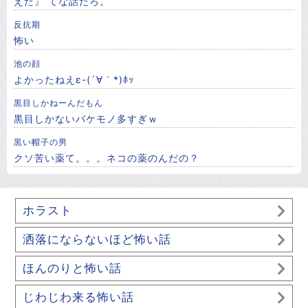
えた』 てな話だろ。
反抗期
怖い
池の顔
よかったねえε-(´∀｀*)ﾎｯ
黒目しかねーんだもん
黒目しかないバケモノ多すぎｗ
黒い帽子の男
クソ苦い薬て。。。ネコの薬のんだの？
ホラスト
洒落にならないほど怖い話
ほんのりと怖い話
じわじわ来る怖い話