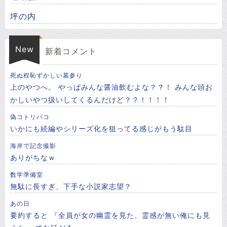
坪の内
New
新着コメント
死ぬ程恥ずかしい墓参り
上のやつへ。 やっぱみんな醤油飲むよな？？！ みんな頭お
かしいやつ扱いしてくるんだけど？？！！！！
偽コトリバコ
いかにも続編やシリーズ化を狙ってる感じがもう駄目
海岸で記念撮影
ありがちなｗ
数学準備室
無駄に長すぎ、下手な小説家志望？
あの日
要約すると 『全員が女の幽霊を見た、霊感が無い俺にも見