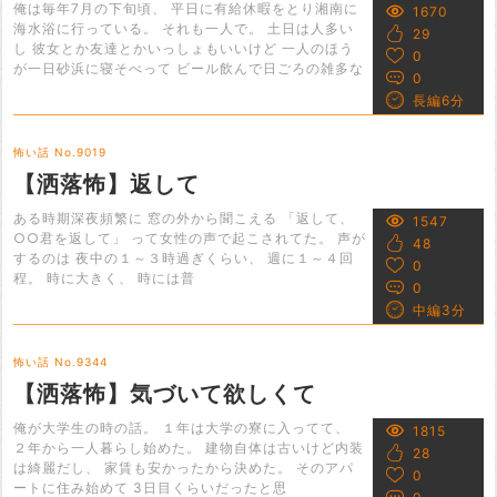
俺は毎年7月の下旬頃、 平日に有給休暇をとり湘南に
1670
海水浴に行っている。 それも一人で。 土日は人多い
29
し 彼女とか友達とかいっしょもいいけど 一人のほう
0
が一日砂浜に寝そべって ビール飲んで日ごろの雑多な
0
長編6分
怖い話 No.9019
【洒落怖】返して
ある時期深夜頻繁に 窓の外から聞こえる 「返して、
1547
○○君を返して」 って女性の声で起こされてた。 声が
48
するのは 夜中の１～３時過ぎくらい、 週に１～４回
0
程。 時に大きく、 時には普
0
中編3分
怖い話 No.9344
【洒落怖】気づいて欲しくて
俺が大学生の時の話。 １年は大学の寮に入ってて、
1815
２年から一人暮らし始めた。 建物自体は古いけど内装
28
は綺麗だし、 家賃も安かったから決めた。 そのアパ
0
ートに住み始めて 3日目くらいだったと思