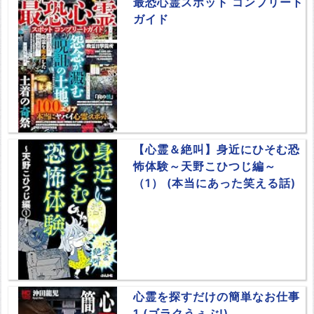
最恐心霊スポット コンプリート
ガイド
【心霊＆絶叫】身近にひそむ恐
怖体験～天野こひつじ編～
（1） (本当にあった笑える話)
心霊を探すだけの簡単なお仕事
1 (ゴラクうぇぶ!)