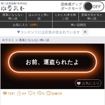
怖い話登録数18393話
恐怖感アップ
ダークモード
洒落にならない
ほんのりと怖い
じわじわ来る怖
意味が分かると
怖い話
話
い話
怖い話
お気に入り
（
0
件）
怖い話朗読
✕
▼コンテンツには広告が含まれています
ホラスト
洒落にならない怖い話
お前、運盗られたよ
お気に入り
1561
44
0
0
短編1分