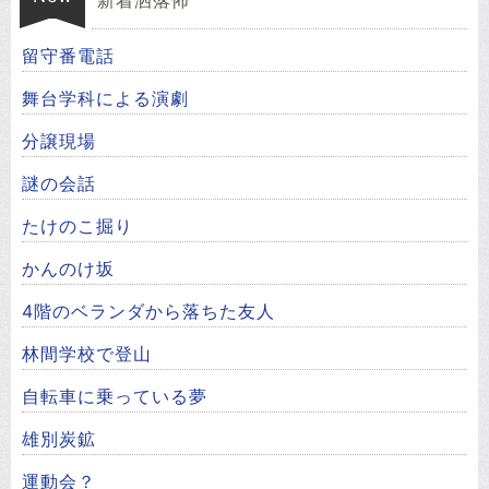
留守番電話
舞台学科による演劇
分譲現場
謎の会話
たけのこ掘り
かんのけ坂
4階のベランダから落ちた友人
林間学校で登山
自転車に乗っている夢
雄別炭鉱
運動会？