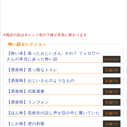
※既読の話はオレンジ色の下線が灰色に変わります
怖い話セレクション
【怖い本】座ったおじいさん: その７ フォロワー
さんの本当にあった怖い話
Amazon
【洒落怖】真っ暗なトイレ
短編2分
【洒落怖】おじいさんのようなもの
短編1分
【洒落怖】武家屋敷
短編2分
【洒落怖】リンフォン
長編9分
【ほん怖】高校生の話し声が店の中に響いていた
短編2分
【じわ怖】虎の剥製
短編1分