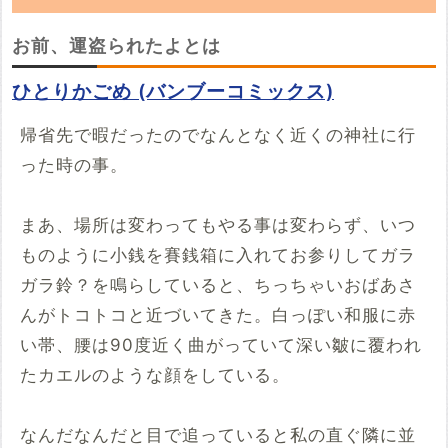
「お前、運盗られたよ」の朗読動画を探してい
お前、運盗られたよとは
ます。YouTubeでこの話の朗読動画を見つけ
ひとりかごめ (バンブーコミックス)
たらぜひ投稿していってください。
帰省先で暇だったのでなんとなく近くの神社に行
※YouTubeのURL
必須
った時の事。
例：https://www.youtube.com/watch?v=***********
まあ、場所は変わってもやる事は変わらず、いつ
例：https://youtu.be/***********
開始時間
ものように小銭を賽銭箱に入れてお参りしてガラ
ガラ鈴？を鳴らしていると、ちっちゃいおばあさ
00時間00分00秒
んがトコトコと近づいてきた。白っぽい和服に赤
再生開始の時間を指定する場合は入力してください
い帯、腰は90度近く曲がっていて深い皺に覆われ
投稿する
たカエルのような顔をしている。
なんだなんだと目で追っていると私の直ぐ隣に並