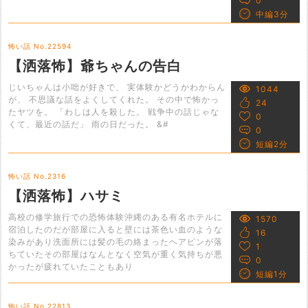
0
中編3分
怖い話 No.22594
【洒落怖】爺ちゃんの告白
じいちゃんは小咄が好きで、 実体験かどうかわからん
1044
が、 不思議な話をよくしてくれた。 その中で怖かっ
24
たヤツを。 「わしは人を殺した。 戦争中の話じゃな
0
くて、最近の話だ」 雨の日だった。 &#
0
短編2分
怖い話 No.2316
【洒落怖】ハサミ
高校の修学旅行での恐怖体験沖縄のある有名ホテルに
1570
宿泊したのだが部屋に入ると壁には茶色い血のような
16
染みがあり洗面所には髪の毛の絡まったヘアピンが落
1
ちていたその部屋はなんとなく空気が重く気持ちが悪
0
かったが疲れていたこともあり
短編1分
怖い話 No.22813