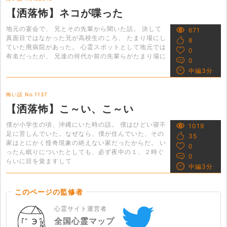
【洒落怖】ネコが喋った
地元の宴会で、 兄とその先輩から聞いた話。 決して
671
真面目ではなかった兄が高校生のころ、 たまり場にし
8
ていた廃病院があった。 心霊スポットとして地元では
0
有名だったが、 兄達の何代か前の先輩らがたまり場に
0
中編3分
怖い話 No.1137
【洒落怖】こ～い、こ～い
僕が小学生の頃、沖縄にいた時の話。 僕はひどい寝不
1019
足に苦しんでいた。なぜなら、僕が住んでいた、その
35
家はとにかく怪奇現象の絶えない家だったからだ。 い
0
ったん眠りについたとしても、必ず夜中の１、２時ぐ
0
らいに目を覚ますして
中編3分
このページの監修者
心霊サイト運営者
全国心霊マップ