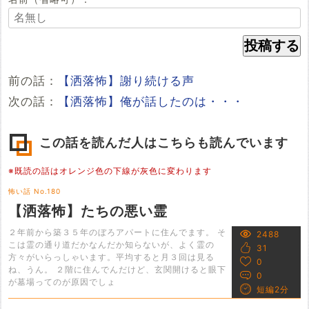
前の話：
【洒落怖】謝り続ける声
次の話：
【洒落怖】俺が話したのは・・・
この話を読んだ人はこちらも読んでいます
※既読の話はオレンジ色の下線が灰色に変わります
怖い話 No.180
【洒落怖】たちの悪い霊
２年前から築３５年のぼろアパートに住んでます。 そ
2488
こは霊の通り道だかなんだか知らないが、よく霊の
31
方々がいらっしゃいます。平均すると月３回は見る
0
ね、うん。 ２階に住んでんだけど、玄関開けると眼下
0
が墓場ってのが原因でしょ
短編2分