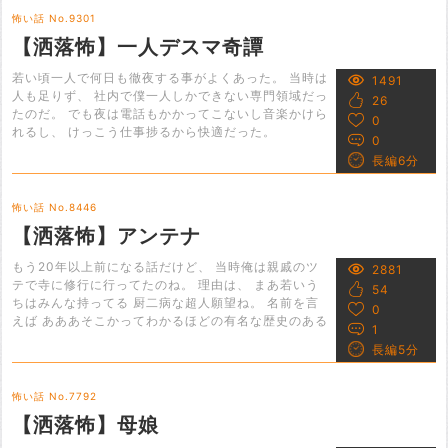
怖い話 No.9301
【洒落怖】一人デスマ奇譚
若い頃一人で何日も徹夜する事がよくあった。 当時は
1491
人も足りず、 社内で僕一人しかできない専門領域だっ
26
たのだ。 でも夜は電話もかかってこないし音楽かけら
0
れるし、 けっこう仕事捗るから快適だった。 
0
長編6分
怖い話 No.8446
【洒落怖】アンテナ
もう20年以上前になる話だけど、 当時俺は親戚のツ
2881
テで寺に修行に行ってたのね。 理由は、 まあ若いう
54
ちはみんな持ってる 厨二病な超人願望ね。 名前を言
0
えば あああそこかってわかるほどの有名な歴史のある
1
長編5分
怖い話 No.7792
【洒落怖】母娘