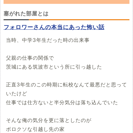
「塞がれた部屋」の朗読動画を探しています。
塞がれた部屋とは
YouTubeでこの話の朗読動画を見つけたらぜ
フォロワーさんの本当にあった怖い話
ひ投稿していってください。
当時、中学3年生だった時の出来事
※YouTubeのURL
必須
父親の仕事の関係で
例：https://www.youtube.com/watch?v=***********
茨城にある筑波市という所に引っ越した
例：https://youtu.be/***********
開始時間
正直3年生のこの時期に転校なんて最悪だと思って
00時間00分00秒
いたけど
再生開始の時間を指定する場合は入力してください
仕事では仕方ないと半分気分は落ち込んでいた
投稿する
そんな俺の気分を更に落としたのが
ボロクソな引越し先の家