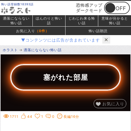
怖い話登録数18393話
恐怖感アップ
ダークモード
洒落にならない
ほんのりと怖い
じわじわ来る怖
意味が分かると
怖い話
話
い話
怖い話
お気に入り
（
0
件）
怖い話朗読
✕
▼コンテンツには広告が含まれています
ホラスト
洒落にならない怖い話
塞がれた部屋
お気に入り
1711
44
1
0
長編16分