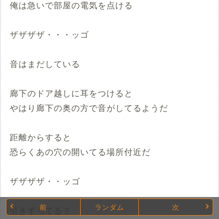
俺は急いで部屋の電気を点ける
ザザザザ・・・ッゴ
音はまだしている
廊下のドア越しに耳をつけると
やはり廊下の奥の方で音がしてるようだ
距離からすると
恐らくあの穴の開いてる場所付近だ
ザザザザ・・ッゴ
前
ランダム
次
引きずってる？