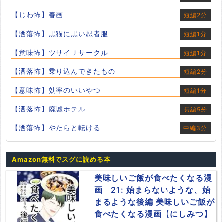
【じわ怖】春画
短編2分
【洒落怖】黒猫に黒い忍者服
短編1分
【意味怖】ツサイＪサークル
短編1分
【洒落怖】乗り込んできたもの
短編2分
【意味怖】効率のいいやつ
短編1分
【洒落怖】廃墟ホテル
長編5分
【洒落怖】やたらと転ける
中編3分
Amazon無料でスグに読める本
美味しいご飯が食べたくなる漫
画 21: 始まらないような、始
まるような後編 美味しいご飯が
食べたくなる漫画【にしみつ】