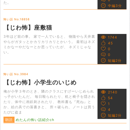
た。
中編3分
怖い話 No.18858
【じわ怖】座敷猫
3年ほど前の事。 家で一人でいると、 物陰やら天井裏
1744
やらがガタッとかカリカリカリとかいう。 最初はネズ
45
ミかなーやだなーとか思っていたが、 ネズミじゃな
0
い。
0
短編2分
怖い話 No.3984
【じわ怖】小学生のいじめ
俺が小学３年のとき、隣のクラスにすげーいじめられ
2140
っ子がいたんだ。 毎日殴られたり、机と椅子を隠され
54
たり、体中に画鋲刺されたり、 教科書も『死ね』と
1
か、絵の具での落書きと、 所々破られ、ノートは買う
4
たびに盗ま
短編2分
朗読
めたんの怖い話紹介ch