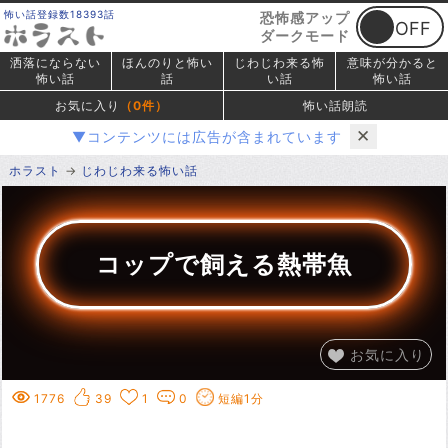
怖い話登録数18393話
恐怖感アップ
ダークモード
洒落にならない
ほんのりと怖い
じわじわ来る怖
意味が分かると
怖い話
話
い話
怖い話
お気に入り
（
0
件）
怖い話朗読
✕
▼コンテンツには広告が含まれています
ホラスト
じわじわ来る怖い話
コップで飼える熱帯魚
お気に入り
1776
39
1
0
短編1分