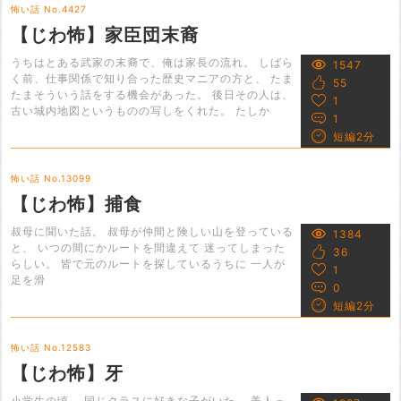
怖い話 No.4427
【じわ怖】家臣団末裔
うちはとある武家の末裔で、俺は家長の流れ。 しばら
1547
く前、仕事関係で知り合った歴史マニアの方と、 たま
55
たまそういう話をする機会があった。 後日その人は、
1
古い城内地図というものの写しをくれた。 たしか
1
短編2分
怖い話 No.13099
【じわ怖】捕食
叔母に聞いた話。 叔母が仲間と険しい山を登っている
1384
と、 いつの間にかルートを間違えて 迷ってしまった
36
らしい。 皆で元のルートを探しているうちに 一人が
1
足を滑
0
短編2分
怖い話 No.12583
【じわ怖】牙
小学生の頃、 同じクラスに好きな子がいた。 美人っ