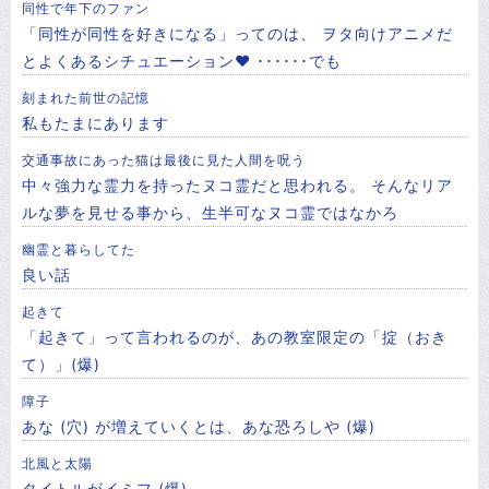
同性で年下のファン
「同性が同性を好きになる」ってのは、 ヲタ向けアニメだ
とよくあるシチュエーション❤ ･･････でも
刻まれた前世の記憶
私もたまにあります
交通事故にあった猫は最後に見た人間を呪う
中々強力な霊力を持ったヌコ霊だと思われる。 そんなリア
ルな夢を見せる事から、生半可なヌコ霊ではなかろ
幽霊と暮らしてた
良い話
起きて
「起きて」って言われるのが、あの教室限定の「掟（おき
て）」(爆)
障子
あな (穴) が増えていくとは、あな恐ろしや (爆)
北風と太陽
タイトルがイミフ (爆)