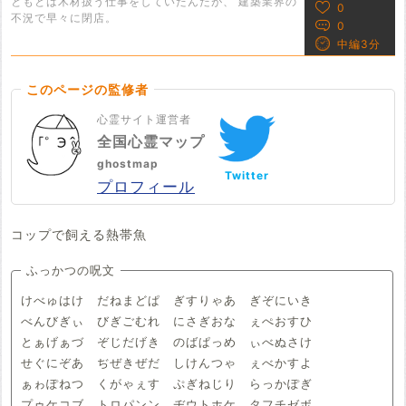
ともとは木材扱う仕事をしていたんだが、 建築業界の
0
不況で早々に閉店。
0
中編3分
このページの監修者
心霊サイト運営者
全国心霊マップ
ghostmap
Twitter
プロフィール
コップで飼える熱帯魚
ふっかつの呪文
けべゅはけ だねまどぱ ぎすりゃあ ぎぞにいき
べんびぎぃ びぎごむれ にさぎおな ぇぺおすひ
とぁげぁづ ぞじだげき のばぱっめ ぃべぬさけ
せぐにぞあ ぢぜきぜだ しけんつゃ ぇべかすよ
ぁゎぽねつ くがゃぇす ぷぎねじり らっかぽぎ
プゥケコブ トロパンン ヂウトホケ タフチゼボ