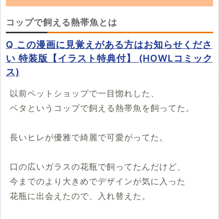
「コップで飼える熱帯魚」の朗読動画を探して
コップで飼える熱帯魚とは
います。YouTubeでこの話の朗読動画を見つ
Q この漫画に見覚えがある方はお知らせくださ
けたらぜひ投稿していってください。
い 特装版【イラスト特典付】 (HOWLコミック
ス)
※YouTubeのURL
必須
以前ペットショップで一目惚れした、
例：https://www.youtube.com/watch?v=***********
ベタというコップで飼える熱帯魚を飼ってた。
例：https://youtu.be/***********
開始時間
長いヒレが優雅で綺麗で可愛がってた。
00時間00分00秒
再生開始の時間を指定する場合は入力してください
口の広いガラスの花瓶で飼ってたんだけど、
今までのより大きめでデザインが気に入った
投稿する
花瓶に出会えたので、入れ替えた。