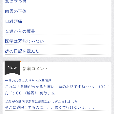
窓に立つ男
幽霊の正体
自殺頭痛
友達からの葉書
医学は万能じゃない
嫁の日記を読んだ
New
新着コメント
一番のお気に入りだった三面鏡
これは「意味が分かると怖い」系のお話ですね･･･ッ！((((゜
Д゜；)))) 《解説》 ㅤ何故、左
父親が心臓病で深夜に病院にかつぎこまれました
そこに通院してるのに、、、怖くて行けないよ、、、