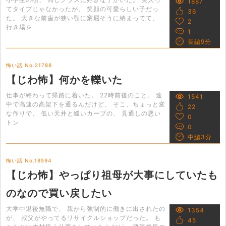
1887
てタイプじゃなかったが、 笑顔の可愛らしい子だっ
36
た。 大きな前歯が狭い顎に窮屈そうに納まってて、
2
行き場を
1
長編9分
怖い話 No.21788
【じわ怖】何かを轢いた
仕事が終わって帰路に着いた。 22時前後のこと。 途
1541
中で高速の高架下を通るんだけど、 そこ、ちょっと変
22
な作りで、 低い天井と緩いカーブの、 見通しの悪い
0
トン
0
中編3分
怖い話 No.18594
【じわ怖】やっぱり祖母が大事にしていたも
のなので買い戻したい
大学中退後無職で、 親から強制的に働きに出されたの
1354
が、 叔父がやってるリサイクルショップだった。 も
45