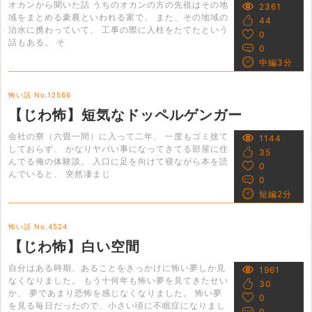
オカンから聞いた話 うちのオカンの方の先祖はその地
2361
域をまとめる豪農といわれる家で、 また、その地域の
44
治水に携わっていて、 工事の際に人柱をたてたという
0
話もある。 そ
0
中編3分
怖い話 No.12566
【じわ怖】短気なドッペルゲンガー
会社の寮（六畳一間）に入って二年、 一度もゴミ捨て
1144
しておらず、 かなりヤバい事になってきてる部屋に住
35
んでる俺の体験談。 入口に足を向けて寝ながら本を読
0
んでいると、 突然凄まじ
0
短編2分
怖い話 No.4524
【じわ怖】白い空間
自分はある時期、あることをきっかけに怖い夢しか見
1961
なくなりました。 もう十何年も怖い夢を見てきたせい
30
か、 夢であまり恐怖を感じなくなりました。 怖い夢
0
を見る毎日だったので、小さい頃に不眠症になりまし
0