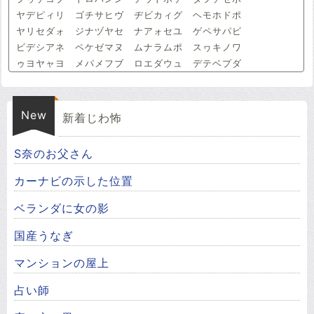
ヤデピィリ ゴチサヒヴ ヂビカィグ ヘモホドポ
ヤリセダォ ジナヅヤセ ナアォセユ ゲペサパビ
ビデシアネ ペケゼマヌ ムナラムポ スヮキノワ
ゥヨヤャヨ メパメフブ ロエダウュ デテベプダ
New
新着じわ怖
S奈のお父さん
カーナビの示した位置
ベランダに女の影
国産うなぎ
マンションの屋上
占い師