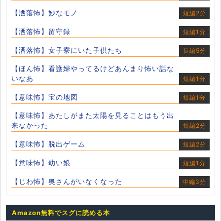
【洒落怖】妙なモノ
短編2分
【洒落怖】留守録
短編1分
【洒落怖】女子寮にいた子供たち
長編5分
【ほん怖】看護婦やってるけどあんまり怖い話な
いなあ
短編1分
【意味怖】宝の地図
短編1分
【意味怖】あたしがまた太陽を見ることはもう出
来なかった
短編2分
【意味怖】脱出ゲーム
短編2分
【意味怖】幼い娘
短編1分
【じわ怖】奥さんがいなくなった
中編3分
Amazon無料でスグに読める本