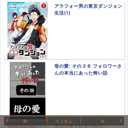
アラフォー男の東京ダンジョン
生活(1)
母の愛: その３８ フォロワーさ
んの本当にあった怖い話
前
ランダム
次
女は少食で然るべき④