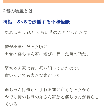
「2階の物置」の朗読動画を探しています。
2階の物置とは
YouTubeでこの話の朗読動画を見つけたらぜ
禍話 SNSで伝播する令和怪談
ひ投稿していってください。
あれはもう20年くらい昔のことだったかな。
※YouTubeのURL
必須
俺が小学生だった頃に、
例：https://www.youtube.com/watch?v=***********
田舎の婆ちゃん家に遊びに行った時の話だ。
例：https://youtu.be/***********
開始時間
婆ちゃん家は昔、蚕を飼っていたので、
00時間00分00秒
古いがとても大きな家だった。
再生開始の時間を指定する場合は入力してください
投稿する
爺ちゃんは俺が生まれる前に亡くなったから、
今では俺のお袋の弟さん家族と婆ちゃんが暮らし
ている。