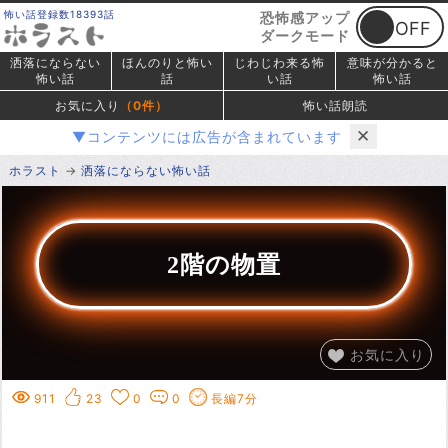
怖い話登録数18393話
恐怖感アップ
ダークモード
洒落にならない
ほんのりと怖い
じわじわ来る怖
意味が分かると
怖い話
話
い話
怖い話
お気に入り
（
0
件）
怖い話朗読
✕
▼コンテンツには広告が含まれています
ホラスト
洒落にならない怖い話
2階の物置
お気に入り
911
23
0
0
長編7分