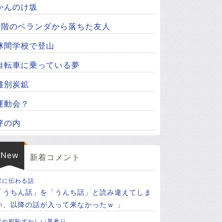
かんのけ坂
4階のベランダから落ちた友人
林間学校で登山
自転車に乗っている夢
雄別炭鉱
運動会？
坪の内
New
新着コメント
家に伝わる話
「うちん話」を「うんち話」と読み違えてしま
い、以降の話が入って来なかったｗ 」
死ぬ程恥ずかしい墓参り