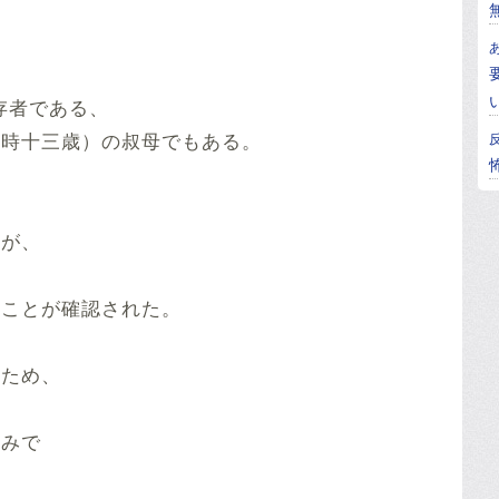
投稿する
存者である、
当時十三歳）の叔母でもある。
たが、
ることが確認された。
いため、
組みで