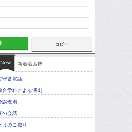
コピー
New
新着洒落怖
留守番電話
舞台学科による演劇
分譲現場
謎の会話
たけのこ掘り