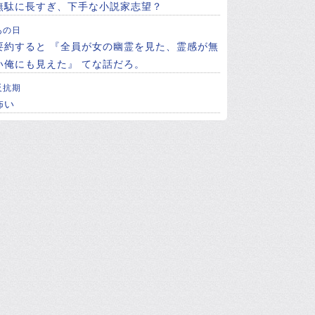
無駄に長すぎ、下手な小説家志望？
あの日
要約すると 『全員が女の幽霊を見た、霊感が無
い俺にも見えた』 てな話だろ。
反抗期
怖い