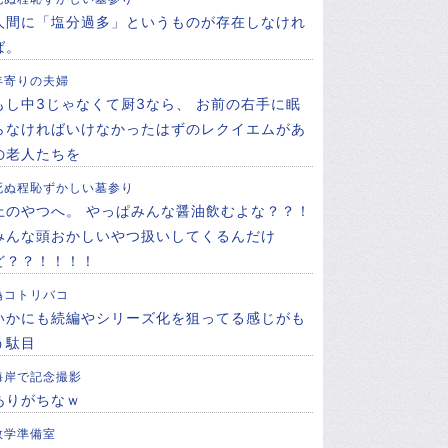
人間に「塩分過多」というものが存在しなけれ
ば。
年寄りの夫婦
もし中3じゃなくて厨3なら、 お前の右手に眠
らなければいけなかったはずのレクイエムがあ
の老人たちを
死ぬ程恥ずかしい墓参り
上のやつへ。 やっぱみんな醤油飲むよな？？！
みんな頭おかしいやつ扱いしてくるんだけ
ど？？！！！！
偽コトリバコ
いかにも続編やシリーズ化を狙ってる感じがも
う駄目
海岸で記念撮影
ありがちなｗ
数学準備室