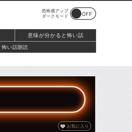
恐怖感アップ
ダークモード
意味が分かると怖い話
怖い話朗読
お気に入り