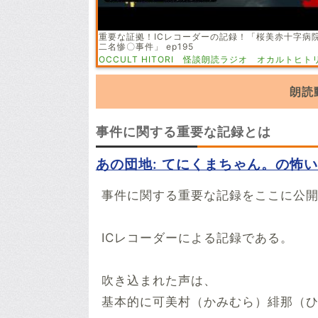
重要な証拠！ICレコーダーの記録！「桜美赤十字病
二名惨〇事件」 ep195
OCCULT HITORI 怪談朗読ラジオ オカルトヒト
朗読
「事件に関する重要な記録」の朗読動
事件に関する重要な記録とは
動画を見つけたらぜひ投稿していっ
あの団地: てにくまちゃん。の怖
※YouTubeのURL
必須
事件に関する重要な記録をここに公
例：https://www.youtube.com/watch?v=****
ICレコーダーによる記録である。
例：https://youtu.be/***********
開始時間
吹き込まれた声は、
00時間00分00秒
基本的に可美村（かみむら）緋那（
再生開始の時間を指定する場合は入力してくださ