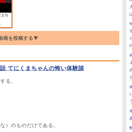
院女性
リ
動画を投稿する▼
画を探しています。YouTubeでこの話の朗読
てください。
い話 てにくまちゃんの怖い体験談
開する。
*******
ひな）のものだけである。
い