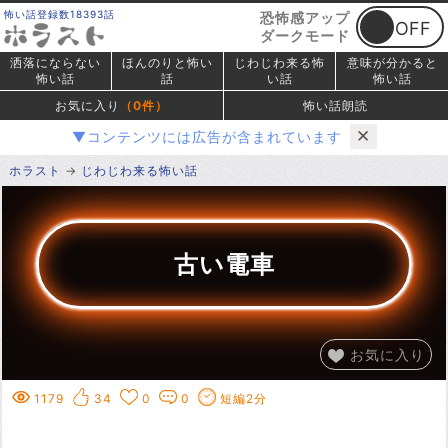
怖い話登録数18393話
恐怖感アップ
ダークモード
洒落にならない
ほんのりと怖い
じわじわ来る怖
意味が分かると
怖い話
話
い話
怖い話
お気に入り
（
0
件）
怖い話朗読
✕
▼コンテンツには広告が含まれています
ホラスト
じわじわ来る怖い話
古い電車
お気に入り
1179
34
0
0
短編2分