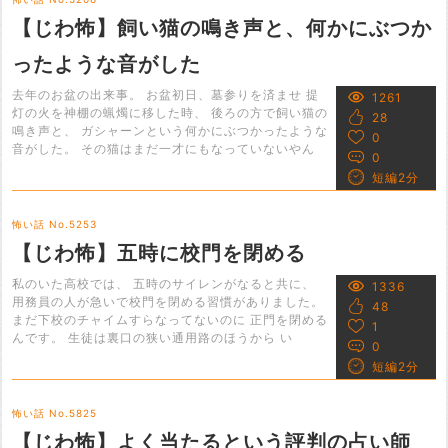
【じわ怖】飼い猫の鳴き声と、何かにぶつか
ったような音がした
去年のお盆の出来事。 お盆初日、墓参りを済ませ 提
1261
灯の火を神棚の蝋燭に移した時、 後ろの方で飼い猫の
28
鳴き声と、 ガシャーンという何かにぶつかったような
0
音がした。 その猫はまだ一才にもなっていないやん
0
短編2分
怖い話 No.5253
【じわ怖】五時に校門を閉める
私のいた高校では、 五時のサイレンがなると共に、
1336
用務員の人が急いで校門を閉める習慣がありました。
48
まだ下校のチャイムすらなってないのに 正門を閉める
1
んです。 生徒は裏口の狭い通用路のほうから い
0
短編2分
怖い話 No.5825
【じわ怖】よく当たるという評判の占い師