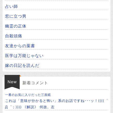
占い師
窓に立つ男
幽霊の正体
自殺頭痛
友達からの葉書
医学は万能じゃない
嫁の日記を読んだ
New
新着コメント
一番のお気に入りだった三面鏡
これは「意味が分かると怖い」系のお話ですね･･･ッ！((((゜
Д゜；)))) 《解説》 ㅤ何故、左