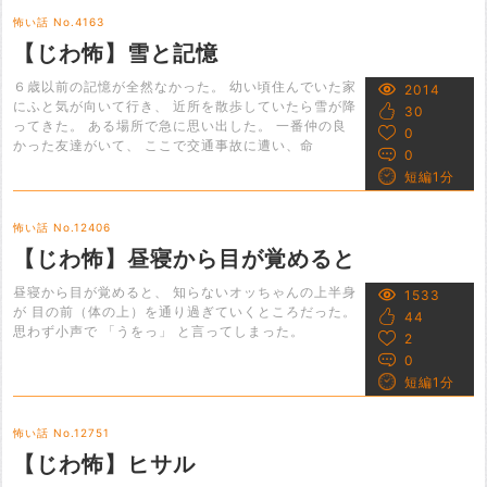
怖い話 No.4163
【じわ怖】雪と記憶
６歳以前の記憶が全然なかった。 幼い頃住んでいた家
2014
にふと気が向いて行き、 近所を散歩していたら雪が降
30
ってきた。 ある場所で急に思い出した。 一番仲の良
0
かった友達がいて、 ここで交通事故に遭い、命
0
短編1分
怖い話 No.12406
【じわ怖】昼寝から目が覚めると
昼寝から目が覚めると、 知らないオッちゃんの上半身
1533
が 目の前（体の上）を通り過ぎていくところだった。
44
思わず小声で 「うをっ」 と言ってしまった。
2
0
短編1分
怖い話 No.12751
【じわ怖】ヒサル