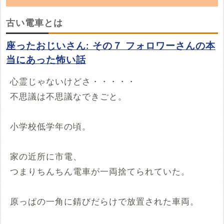
「古い電車」の朗読動画を探しています。
古い電車とは
YouTubeでこの話の朗読動画を見つけたらぜ
座ったおじいさん: その７ フォロワーさんの本
ひ投稿していってください。
当にあった怖い話
※YouTubeのURL
必須
心霊じゃないけどさ・・・・・
不思議は不思議なできごと。
例：https://www.youtube.com/watch?v=***********
例：https://youtu.be/***********
開始時間
小学校低学年の頃。
00時間00分00秒
家の近所に市電、
再生開始の時間を指定する場合は入力してください
つまりちんちん電車が一両捨てられていた。
投稿する
原っぱの一角に錆びだらけで放置された車両。