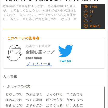
数年前の出来事を投下します。 ある年の離れた知人
1765
が、 とてもよく当たるという 評判の占い師の話をし
28
てくれた。 なんでもここ一年ばかりいろんな方面か
0
ら、 当たる、当たると評判を聞くので、 ならば一度
0
短編2分
このページの監修者
心霊サイト運営者
全国心霊マップ
ghostmap
Twitter
プロフィール
古い電車
ふっかつの呪文
どゆしづて めぶぇぢわ じらろげる つにあても
ぽのめびけ べすぃほぼ げへそもな うかくぅべ
せみぉふで ぷさもぎが だまくろあ ゆよんむに