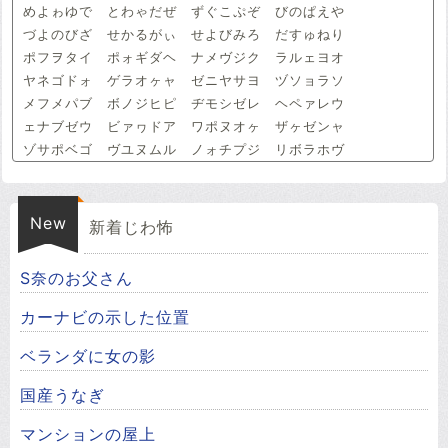
めよゎゆで とわゃだぜ ずぐこぷぞ びのぱえや
づよのびざ せかるがぃ せよびみろ だすゅねり
ポフヲタイ ポォギダヘ ナメヴジク ラルェヨオ
ヤネゴドォ ゲラオヶャ ゼニヤサヨ ヅソョラソ
メフメパブ ボノジヒピ ヂモシゼレ ヘペァレウ
ェナブゼウ ビァヮドア ワポヌオヶ ザヶゼンャ
ゾサポベゴ ヴユヌムル ノォチプジ リボラホヴ
New
新着じわ怖
S奈のお父さん
カーナビの示した位置
ベランダに女の影
国産うなぎ
マンションの屋上