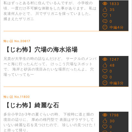
私はずっとある村に住んでいるんですが、 小学校の
1833
頃、一度だけ不可解な体験をした事があります。 私は
35
友達何人かとで、 川でザリガニを採っていました。
1
捕まえたザリガニ
0
中編4分
怖い話 No.20617
【じわ怖】穴場の海水浴場
兄貴が大学生の時の話なんだけど、 サークルのメンバ
1247
ーと海に行ったんだって。 けっこう穴場なスポット
48
で、 海岸と砂浜の境目みたいな場所だったんよ。 穴
0
場っていっても一
0
中編3分
怖い話 No.11800
【じわ怖】綺麗な石
多分小学2か3年の夏ぐらいの時、 下校時に道と畑の
1798
境目の辺りに、 厚めの楕円型で 表面はザラザラして
30
いない綺麗な石を見つけたので、 珍しいの見つけた！
0
と持って帰り、