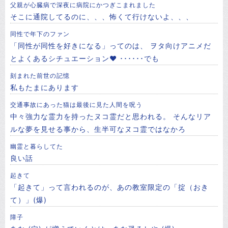
父親が心臓病で深夜に病院にかつぎこまれました
そこに通院してるのに、、、怖くて行けないよ、、、
同性で年下のファン
「同性が同性を好きになる」ってのは、 ヲタ向けアニメだ
とよくあるシチュエーション❤ ･･････でも
刻まれた前世の記憶
私もたまにあります
交通事故にあった猫は最後に見た人間を呪う
中々強力な霊力を持ったヌコ霊だと思われる。 そんなリア
ルな夢を見せる事から、生半可なヌコ霊ではなかろ
幽霊と暮らしてた
良い話
起きて
「起きて」って言われるのが、あの教室限定の「掟（おき
て）」(爆)
障子