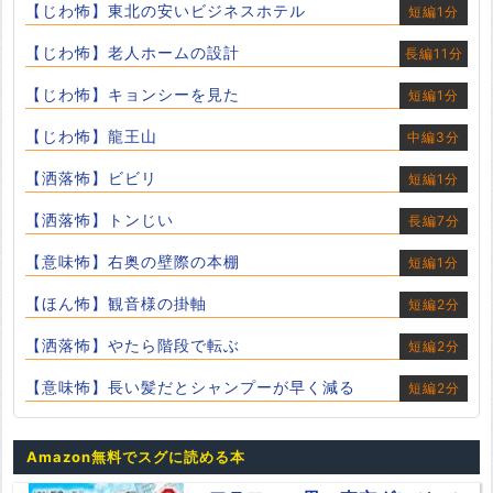
【じわ怖】東北の安いビジネスホテル
短編1分
【じわ怖】老人ホームの設計
長編11分
【じわ怖】キョンシーを見た
短編1分
【じわ怖】龍王山
中編3分
【洒落怖】ビビリ
短編1分
【洒落怖】トンじい
長編7分
【意味怖】右奥の壁際の本棚
短編1分
【ほん怖】観音様の掛軸
短編2分
【洒落怖】やたら階段で転ぶ
短編2分
【意味怖】長い髪だとシャンプーが早く減る
短編2分
Amazon無料でスグに読める本