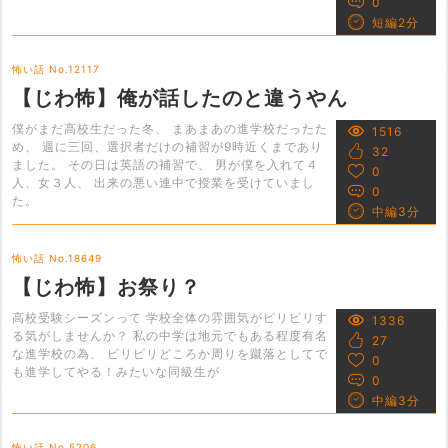
0
短編2分
怖い話 No.12117
【じわ怖】俺が話したのと違うやん
僕がまだ高校生だった冬、 まあまあの進学校だったた
1516
め、 週に三回、選択者だけの補習が9時近くまであり
32
ました。 その日は英語の補習で、 男が僕を入れて４
0
人、女３人、 出来の悪い連中で授業を受けていまし
0
た。
中編3分
怖い話 No.18649
【じわ怖】お祭り？
高校受験シーズンって 学校全体の雰囲気がピリピリす
1336
る気がしませんか？ 私の中学は地元でもある程度有名
27
な進学校の為、 ピリピリどころか周りを蹴落としてで
0
も進学してやる！みたいな同級生が
0
中編3分
怖い話 No.5206